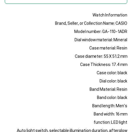
Watch Information
Brand, Seller, or Collection Name: CASIO
Model number: GA-110-1ADR
Dial window material: Mineral
Case material: Resin
Case diameter: 55 X 51.2 mm
Case Thickness: 17.4 mm
Case color: black
Dial color: black
Band Material: Resin
Band color: black
Band length: Men's
Band width: 16 mm
function: LED light
Auto light switch, selectable illumination duration, afterglow