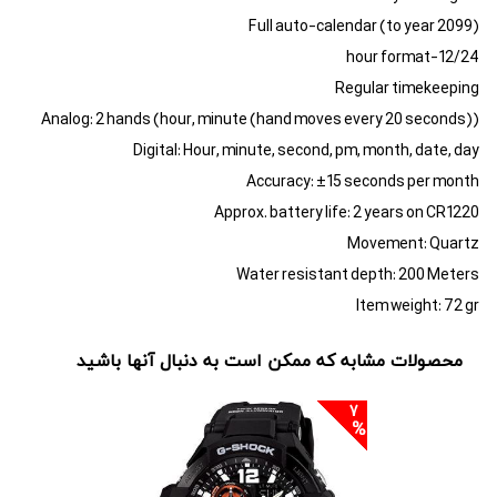
Full auto-calendar (to year 2099)
12/24-hour format
Regular timekeeping
Analog: 2 hands (hour, minute (hand moves every 20 seconds))
Digital: Hour, minute, second, pm, month, date, day
Accuracy: ±15 seconds per month
Approx. battery life: 2 years on CR1220
Movement: Quartz
Water resistant depth: 200 Meters
Item weight: 72 gr
محصولات مشابه که ممکن است به دنبال آنها باشید
7