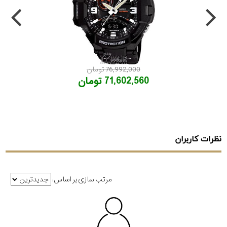
76,992,000 تومان
71,602,560 تومان
نظرات کاربران
مرتب سازی بر اساس: