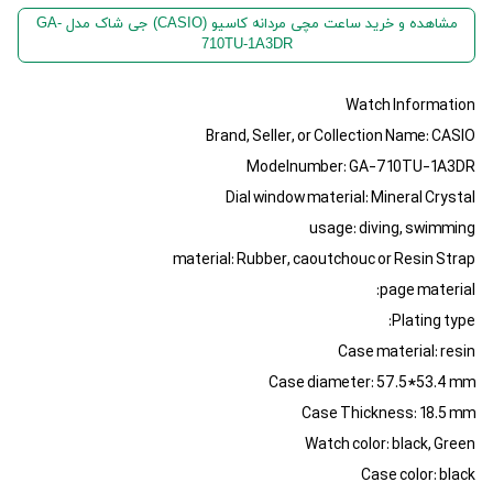
مشاهده و خرید ساعت مچی مردانه کاسیو (CASIO) جی شاک مدل GA-
710TU-1A3DR
Watch Information
Brand, Seller, or Collection Name: CASIO
Modelnumber: GA-710TU-1A3DR
Dial window material: Mineral Crystal
usage: diving, swimming
material: Rubber, caoutchouc or Resin Strap
page material:
Plating type:
Case material: resin
Case diameter: 57.5*53.4 mm
Case Thickness: 18.5 mm
Watch color: black, Green
Case color: black