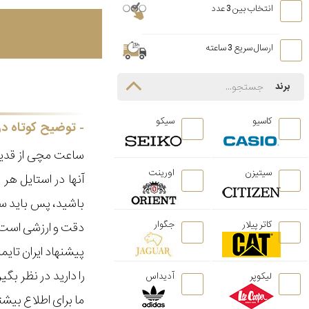
انتخاب بین 3 عدد
ارسال سریع 3 ساعته
برند
کاسیو
سیکو
توضیح کوتاه در
ساعت مچی از قدیم
سیتیزن
اورینت
آنها در استایل ه
باشید، پس باید سا
کاتر پیلار
جگوار
دقت و ارزشی است ک
پیشنهاد ایران تای
را دارید در نظر ب
لیکوپر
آدیداس
ما برای اطلاع بیش