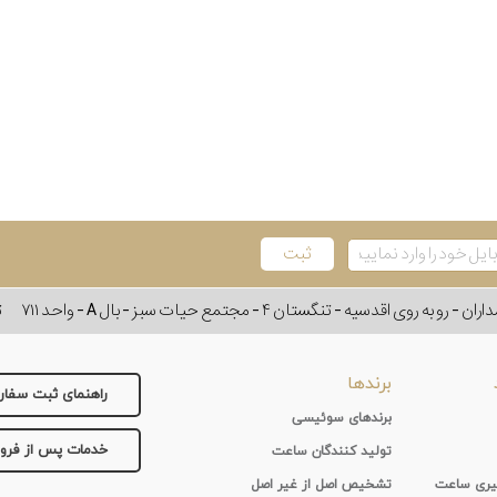
وی اقدسیه - تنگستان ۴ - مجتمع حیات سبز - بال A - واحد ۷۱۱
ت
برندها
راهنمای ثبت سفا
برندهای سوئیسی
خدمات پس از فر
تولید کنندگان ساعت
 گیری ساعت
تشخیص اصل از غیر اصل