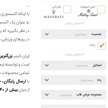
...
متی تیسوت
مازراتی
با اینکه اکسسوری 
به عنوان یک اکسسو
نمایش بیشتر...
در نظر بگیرید که 
جنسیت
در روزهای ورزشی با
زنانه
نمایش بیشتر...
ایران تایمر
بزرگتری
است و توانسته ایم
استایل
تمامی محصولات ما
رده
با
ارسال رایگان، ۳۰ روز مهلت بازگشت، امکان خرید حضوری و انتخاب بین ۳ محصول
از میان
بیش از ۴۰ هزار مدل ساعت و اکسسوری اورجینال
محدوده عرض قاب