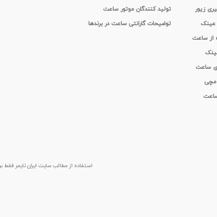
یری زیور
تولید کنندگان موتور ساعت
 عینک
توضیحات گارانتی ساعت در برندها
ه از ساعت
عینک
ای ساعت
 مچی
 ساعت
استفاده از مطالب سايت ایران تایمر فقط برای م