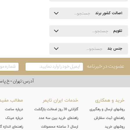
اصالت کشور برند
تقویم
جنس بند
عضویت در خبرنامه
آدرس: تهران - خ پاسداران - رو به ر
خرید و همکاری
خدمات ایران تایمر
مطالب مفید
روشهای ارسال و رهگیری
گارانتی 30 روز ضمانت بازگشت
درباره ساعت
راهنماي ثبت سفارش
راهنمای خرید بین سه عدد
درباره عینک
روشهای خرید
ارسال 3 ساعته محصولات
راهنمای اندازه