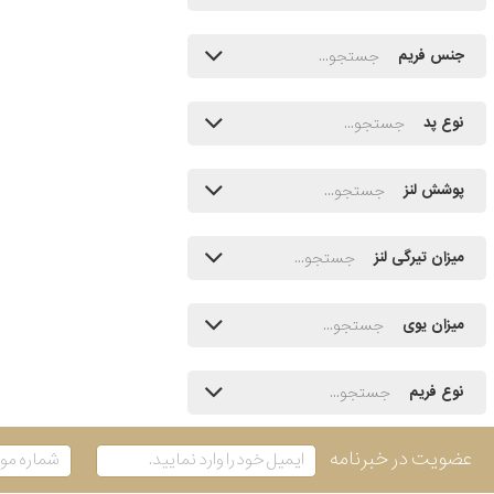
جنس فریم
نوع پد
پوشش لنز
میزان تیرگی لنز
میزان یوی
نوع فریم
عضویت در خبرنامه