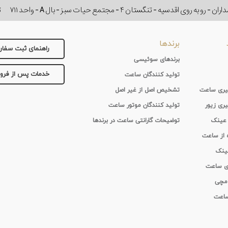
وی اقدسیه - تنگستان ۴ - مجتمع حیات سبز - بال A - واحد ۷۱۱
ت
برندها
راهنمای ثبت سفا
برندهای سوئیسی
خدمات پس از فر
تولید کنندگان ساعت
 گیری ساعت
تشخیص اصل از غیر اصل
یری زیور
تولید کنندگان موتور ساعت
 عینک
توضیحات گارانتی ساعت در برندها
ه از ساعت
عینک
ای ساعت
 مچی
 ساعت