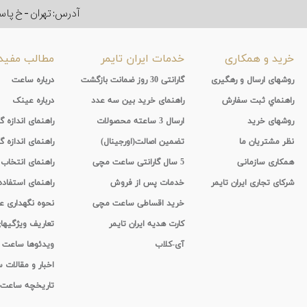
آدرس: تهران - خ پاسداران - رو به ر
خرید و همکاری
خدمات ایران تایمر
مطالب مفید
روشهای ارسال و رهگیری
گارانتی 30 روز ضمانت بازگشت
درباره ساعت
راهنماي ثبت سفارش
راهنمای خرید بین سه عدد
درباره عینک
روشهای خرید
ارسال 3 ساعته محصولات
راهنمای اندازه
نظر مشتریان ما
تضمین اصالت(اورجینال)
راهنمای اندازه گ
همکاری سازمانی
5 سال گارانتی ساعت مچی
راهنمای انتخاب
شرکای تجاری ایران تایمر
خدمات پس از فروش
راهنمای استفاد
خرید اقساطی ساعت مچی
نحوه نگهداری 
کارت هدیه ایران تایمر
تعاریف ویژگیه
آی-کلاب
ویدئوها ساعت
اخبار و مقالات
تاریخچه ساعت