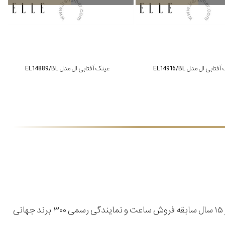
تابی ال مدل EL14916/BL
عینک آفتابی ال مدل EL14889/BL
با بیش از ۱۵ سال سابقه فروش ساعت و نمایندگی رسمی ۳۰۰ برند جهانی