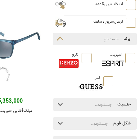
انتخاب بین 3 عدد
ارسال سریع 3 ساعته
برند
اسپریت
کنزو
گس
5,353,000 توما
جنسیت
عینک آفتابی اسپریت مدل /543
شکل فریم