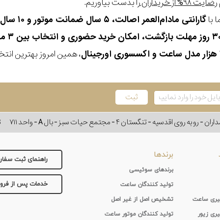
رضایت ۹۸% از خریداران
را بدست بیاوریم.
 با
گارانتی مادام‌العمر اصالت، ۵ سال ضمانت موتور و ۱۰ سال تعویض رایگان باتری
، همین امروز بهترین انتخاب
وی اقدسیه - تنگستان ۴ - مجتمع حیات سبز - بال A - واحد ۷۱۱
ت
برندها
راهنمای ثبت سفا
برندهای سوئیسی
خدمات پس از فر
تولید کنندگان ساعت
 گیری ساعت
تشخیص اصل از غیر اصل
یری زیور
تولید کنندگان موتور ساعت