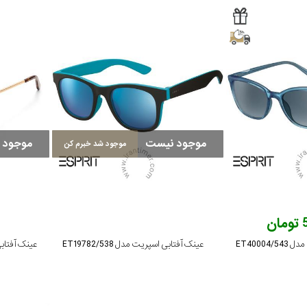
موجود نیست
موجود 
موجود شد خبرم کن
ن
ET40004
عینک آفتابی اسپریت مدل ET19782/538