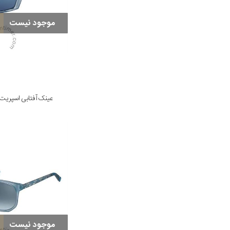
موجود نیست
عینک آفتابی اسپریت مدل /543
موجود نیست