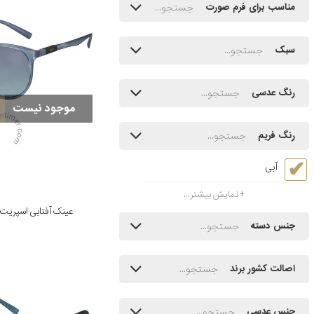
مناسب برای فرم صورت
سبک
رنگ عدسی
موجود نیست
رنگ فریم
آبی
نمایش بیشتر...
عینک آفتابی اسپریت مدل /543
جنس دسته
اصالت کشور برند
جنس عدسی