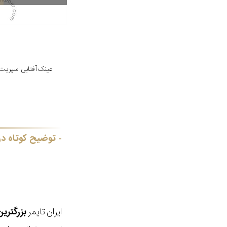
عینک آفتابی اسپریت مدل /543
توضیح کوتاه در
ایران تایمر
بزرگتری