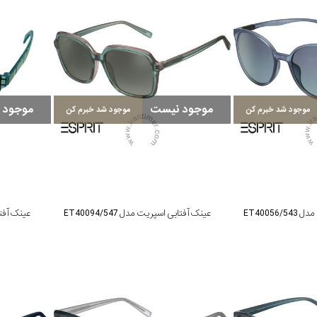
موجود نیست
موجود 
موجود شد خبرم کن
موجود شد خبرم کن
ET40056
عینک آفتابی اسپریت مدل ET40094/547
عینک آفتابی 