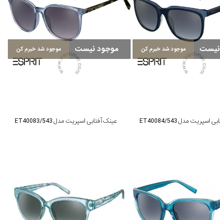
نیست
موجود نیست
موجود شد خبرم کن
موجود شد خبرم کن
اسپریت مدل ET40084/543
عینک آفتابی اسپریت مدل ET40083/543