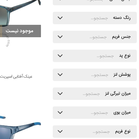
رنگ دسته
موجود نیست
جنس فریم
نوع پد
پوشش لنز
عینک آفتابی اسپریت مدل /508
میزان تیرگی لنز
میزان یوی
نوع فریم