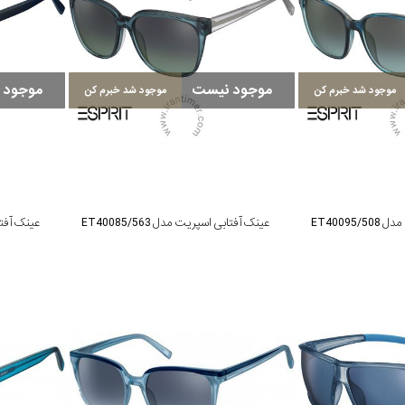
موجود نیست
موجود 
موجود شد خبرم کن
موجود شد خبرم کن
ET40095
عینک آفتابی اسپریت مدل ET40085/563
عینک آفتابی 