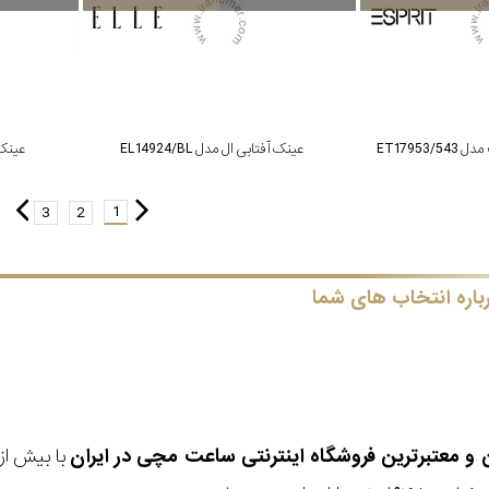
ET17953
عینک آفتابی ال مدل EL14924/BL
عینک آف
1
3
2
باره انتخاب های شما
ن و معتبرترین فروشگاه اینترنتی
ساعت مچی
در ایران