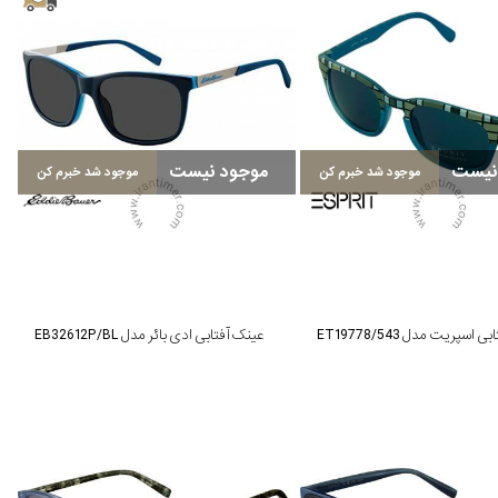
نیست
موجود نیست
موجود شد خبرم کن
موجود شد خبرم کن
اسپریت مدل ET19778/543
عینک آفتابی ادی بائر مدل EB32612P/BL