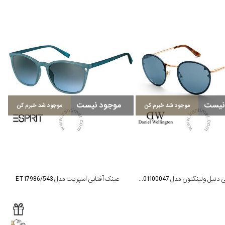
نیست
موجود نیست
موجود شد خبرم کن
موجود شد خبرم کن
عینک آفتابی دنیل ولینگتون مدل DW01100047
عینک آفتابی اسپریت مدل ET17986/543