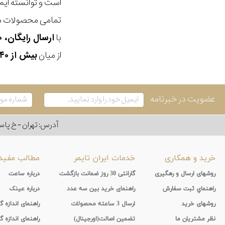
است و توانسته ایم
تمامی محصولات ما
با
ارسال رایگان، ۳۰ روز مهلت بازگشت، امکان خرید حضوری و انتخاب بین ۳ محصول
از میان
بیش از ۴۰ هزار مدل ساعت و اکسسوری اورجینال
عضویت در خبرنامه
آدرس: تهران - خ پاسداران - رو به ر
خرید و همکاری
خدمات ایران تایمر
مطالب مفید
روشهای ارسال و رهگیری
گارانتی 30 روز ضمانت بازگشت
درباره ساعت
راهنماي ثبت سفارش
راهنمای خرید بین سه عدد
درباره عینک
روشهای خرید
ارسال 3 ساعته محصولات
راهنمای اندازه
نظر مشتریان ما
تضمین اصالت(اورجینال)
راهنمای اندازه گ