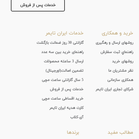
پد
خدمات پس از فروش
پوشش
خرید و همکاری
خدمات ایران تایمر
لنز
روشهای ارسال و رهگیری
گارانتی 30 روز ضمانت بازگشت
میزان
راهنماي ثبت سفارش
راهنمای خرید بین سه عدد
روشهای خرید
ارسال 3 ساعته محصولات
تیرگی
نظر مشتریان ما
تضمین اصالت(اورجینال)
لنز
همکاری سازمانی
5 سال گارانتی ساعت مچی
شرکای تجاری ایران تایمر
خدمات پس از فروش
میزان
خرید اقساطی ساعت مچی
یوی
کارت هدیه ایران تایمر
آی-کلاب
نوع
مطالب مفید
برندها
فریم