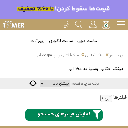
ساعت مچی
ساعت لاکچری
زیورآلات
»
»
ایران تایمر
عینک آفتابی
عینک آفتابی وسپا Vespa آبی
انتخاب
عینک آفتابی وسپا Vespa آبی
بین 3
ارسال
عدد
مرتب سازی بر اساس:
سریع
برند
فیلتر‌ها
آبی
3
اسپریت
ساعته
نمایش فیلترهای جستجو
کنزو