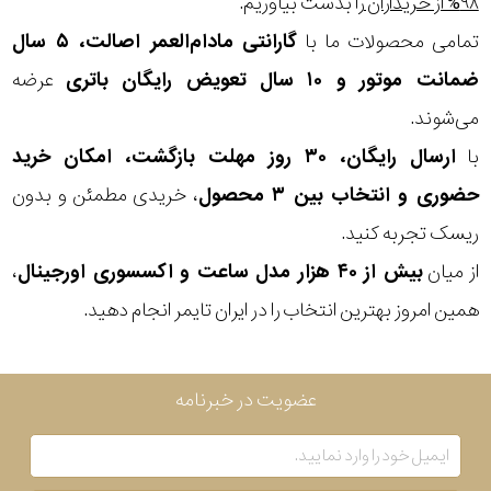
۹۸% از خریداران
را بدست بیاوریم.
تمامی محصولات ما با
گارانتی مادام‌العمر اصالت، ۵ سال
سبک
ضمانت موتور و ۱۰ سال تعویض رایگان باتری
عرضه
رنگ
می‌شوند.
با
ارسال رایگان، ۳۰ روز مهلت بازگشت، امکان خرید
عدسی
حضوری و انتخاب بین ۳ محصول
، خریدی مطمئن و بدون
رنگ
ریسک تجربه کنید.
فریم
از میان
بیش از ۴۰ هزار مدل ساعت و اکسسوری اورجینال
،
آبی
همین امروز بهترین انتخاب را در ایران تایمر انجام دهید.
نمایش
بیشتر...
جنس
عضویت در خبرنامه
دسته
اصالت