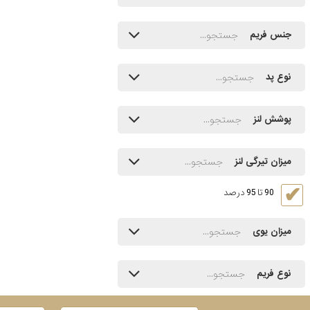
جنس فریم
نوع پد
پوشش لنز
میزان تیرگی لنز
90 تا 95 درصد
میزان یوی
نوع فریم