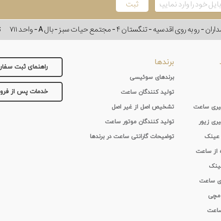
وی اقدسیه - تنگستان ۴ - مجتمع حیات سبز - بال A - واحد ۷۱۱
ت
برندها
راهنمای ثبت سفا
برندهای سوئیسی
خدمات پس از فر
تولید کنندگان ساعت
 گیری ساعت
تشخیص اصل از غیر اصل
یری زیور
تولید کنندگان موتور ساعت
 عینک
توضیحات گارانتی ساعت در برندها
ه از ساعت
عینک
ای ساعت
 مچی
 ساعت