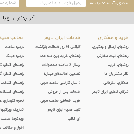
عضویت در خبرنامه
آدرس: تهران - خ پاسداران - رو به ر
خرید و همکاری
خدمات ایران تایمر
مطالب مفید
روشهای ارسال و رهگیری
گارانتی 30 روز ضمانت بازگشت
درباره ساعت
راهنماي ثبت سفارش
راهنمای خرید بین سه عدد
درباره عینک
روشهای خرید
ارسال 3 ساعته محصولات
راهنمای اندازه
نظر مشتریان ما
تضمین اصالت(اورجینال)
راهنمای اندازه گ
همکاری سازمانی
5 سال گارانتی ساعت مچی
راهنمای انتخاب
شرکای تجاری ایران تایمر
خدمات پس از فروش
راهنمای استفاد
خرید اقساطی ساعت مچی
نحوه نگهداری 
کارت هدیه ایران تایمر
تعاریف ویژگیه
آی-کلاب
ویدئوها ساعت
اخبار و مقالات