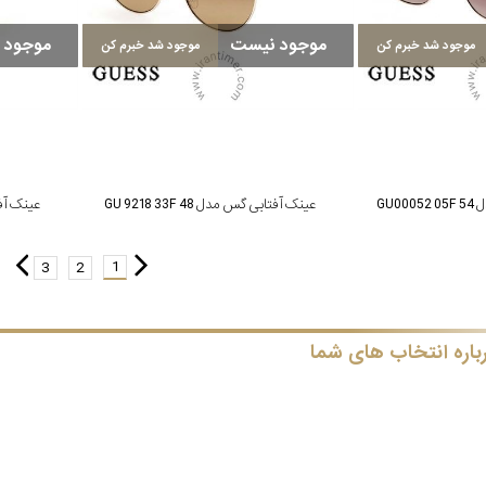
موجود نیست
موجود 
موجود شد خبرم کن
موجود شد خبرم کن
GU0
عینک آفتابی گس مدل GU 9218 33F 48
عینک آفتابی
1
3
2
باره انتخاب های شما