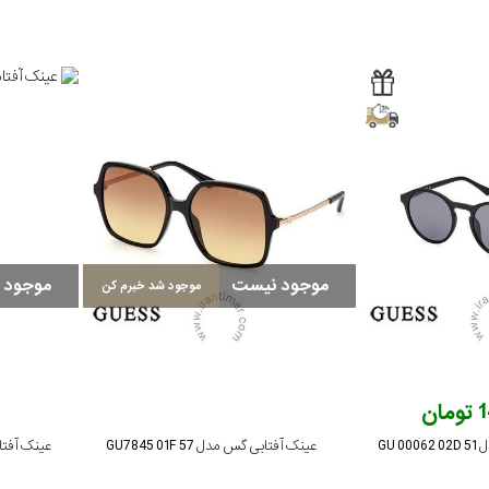
موجود نیست
موجود 
موجود شد خبرم کن
ن
GU 
عینک آفتابی گس مدل GU7845 01F 57
عینک آفتابی گس 