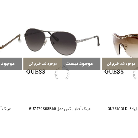
موجود نیست
موجود 
موجود شد خبرم کن
موجود شد خبرم کن
GU7
عینک آفتابی گس مدل GU7470S08B60
عینک آفتاب