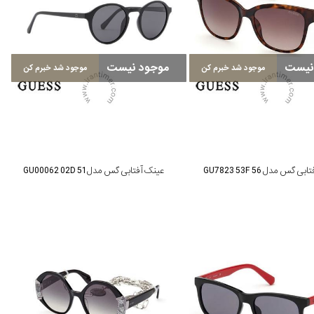
نیست
موجود نیست
موجود شد خبرم کن
موجود شد خبرم کن
 گس مدل GU7823 53F 56
عینک آفتابی گس مدل GU00062 02D 51