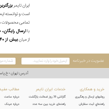
ایران تایمر
بزرگتری
است و توانسته ایم
تمامی محصولات ما
با
ارسال رایگان، ۳۰ روز مهلت بازگشت، امکان خرید حضوری و انتخاب بین ۳ محصول
از میان
بیش از ۴۰ هزار مدل ساعت و اکسسوری اورجینال
عضویت در خبرنامه
آدرس: تهران - خ پاسداران - رو به ر
خرید و همکاری
خدمات ایران تایمر
مطالب مفید
روشهای ارسال و رهگیری
گارانتی 30 روز ضمانت بازگشت
درباره ساعت
راهنماي ثبت سفارش
راهنمای خرید بین سه عدد
درباره عینک