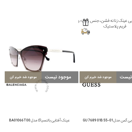
نیست
موجود نیست
موجود شد خبرم کن
موجود شد خبرم کن
مدل GU 7689 01B 55-01
عینک آفتابی بالنسیاگا مدل BA01066T00