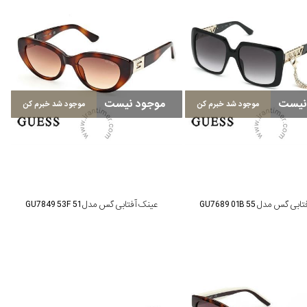
نیست
موجود نیست
موجود شد خبرم کن
موجود شد خبرم کن
 گس مدل GU7689 01B 55
عینک آفتابی گس مدل GU7849 53F 51