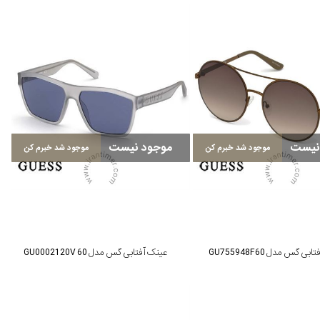
نیست
موجود نیست
موجود شد خبرم کن
موجود شد خبرم کن
ی گس مدل GU755948F60
عینک آفتابی گس مدل GU00021 20V 60