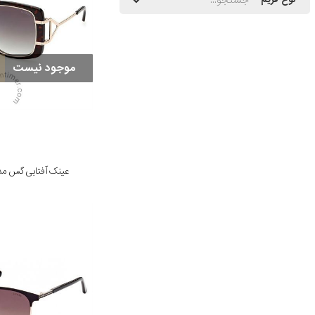
موجود نیست
عینک آفتابی گس مدل 54 52P 57