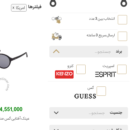
فیلتر‌ها
امریکا
انتخاب بین 3 عدد
ارسال سریع 3 ساعته
برند
اسپریت
کنزو
گس
14,551,000 توما
جنسیت
عینک آفتابی گس مدل 00062 02D 51