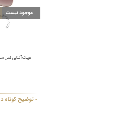
موجود نیست
عینک آفتابی گس مدل 0052 05F 54
توضیح کوتاه در