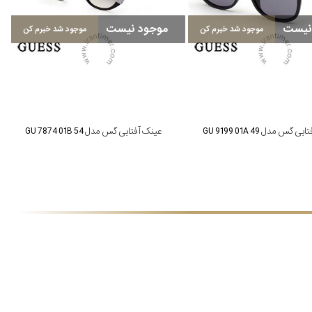
نیست
موجود نیست
موجود شد خبرم کن
موجود شد خبرم کن
 گس مدل GU 9199 01A 49
عینک آفتابی گس مدل GU 7874 01B 54