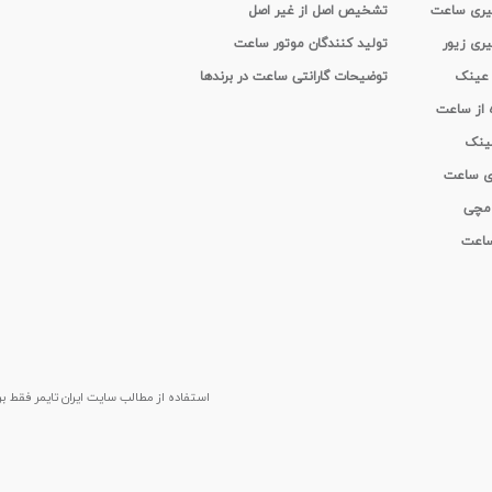
 گیری ساعت
تشخیص اصل از غیر اصل
یری زیور
تولید کنندگان موتور ساعت
 عینک
توضیحات گارانتی ساعت در برندها
ه از ساعت
عینک
ای ساعت
 مچی
 ساعت
استفاده از مطالب سايت ایران تایمر فقط برای م