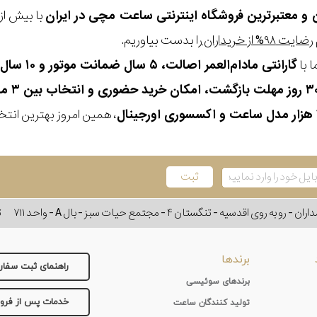
ن و معتبرترین فروشگاه اینترنتی
ساعت مچی
در ایران
رضایت ۹۸% از خریداران
را بدست بیاوریم.
 با
گارانتی مادام‌العمر اصالت، ۵ سال ضمانت موتور و ۱۰ سال تعویض رایگان باتری
، همین امروز بهترین انتخاب
وی اقدسیه - تنگستان ۴ - مجتمع حیات سبز - بال A - واحد ۷۱۱
ت
برندها
راهنمای ثبت سفا
برندهای سوئیسی
خدمات پس از فر
تولید کنندگان ساعت