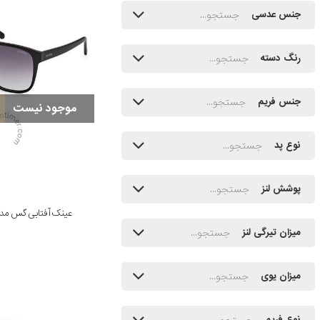
جنس عدسی
رنگ دسته
جنس فریم
موجود نیست
نوع پد
پوشش لنز
عینک آفتابی گس مدل 0056 02B 58
میزان تیرگی لنز
میزان یوی
نوع فریم