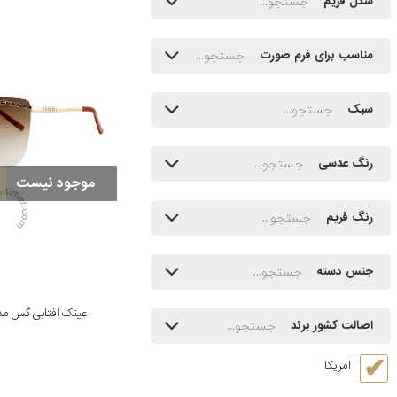
شکل فریم
مناسب برای فرم صورت
سبک
رنگ عدسی
موجود نیست
رنگ فریم
جنس دسته
عینک آفتابی گس مدل 361GLD-34
اصالت کشور برند
امریکا