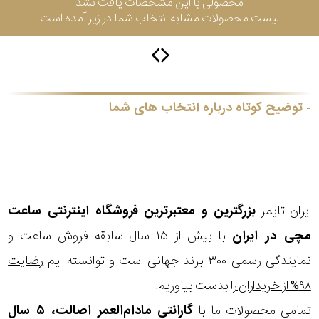
محصولی با این مشخصات یافت نشد
لیست محصولات مشابه انتخاب شما در زیر آمده است
گس
توضیح کوتاه درباره انتخاب های شما
جنسیت
شکل
فریم
ایران تایمر
بزرگترین و معتبرترین فروشگاه اینترنتی
ساعت
مناسب
مچی
در ایران
با بیش از ۱۵ سال سابقه فروش ساعت و
برای
نمایندگی رسمی ۳۰۰ برند جهانی است و توانسته ایم
رضایت
فرم
۹۸% از خریداران
را بدست بیاوریم.
تمامی محصولات ما با
گارانتی مادام‌العمر اصالت، ۵ سال
صورت