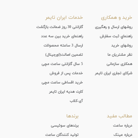
پوشش
خرید و همکاری
خدمات ایران تایمر
لنز
روشهای ارسال و رهگیری
گارانتی 30 روز ضمانت بازگشت
میزان
راهنماي ثبت سفارش
راهنمای خرید بین سه عدد
روشهای خرید
ارسال 3 ساعته محصولات
تیرگی
نظر مشتریان ما
تضمین اصالت(اورجینال)
لنز
همکاری سازمانی
5 سال گارانتی ساعت مچی
شرکای تجاری ایران تایمر
خدمات پس از فروش
میزان
خرید اقساطی ساعت مچی
یوی
کارت هدیه ایران تایمر
آی-کلاب
نوع
مطالب مفید
برندها
فریم
درباره ساعت
برندهای سوئیسی
درباره عینک
تولید کنندگان ساعت