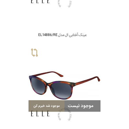
عینک آفتابی ال مدل EL14886/RE
موجود نیست
موجود شد خبرم کن