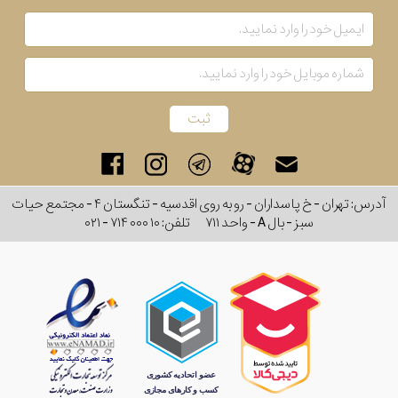
آدرس: تهران - خ پاسداران - رو به روی اقدسیه - تنگستان ۴ - مجتمع حیات
سبز - بال A - واحد ۷۱۱
تلفن:
۰۲۱ - ۷۱۴ ۰۰۰ ۱۰