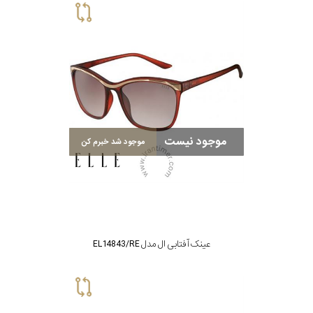
موجود نیست
موجود شد خبرم کن
عینک آفتابی ال مدل EL14843/RE