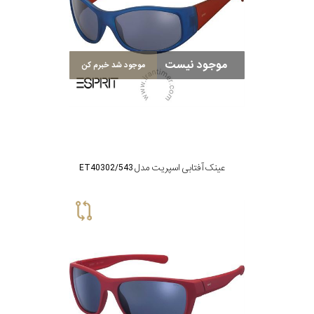
موجود نیست
موجود شد خبرم کن
عینک آفتابی اسپریت مدل ET40302/543