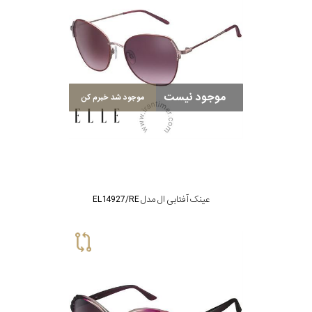
موجود نیست
موجود شد خبرم کن
عینک آفتابی ال مدل EL14927/RE