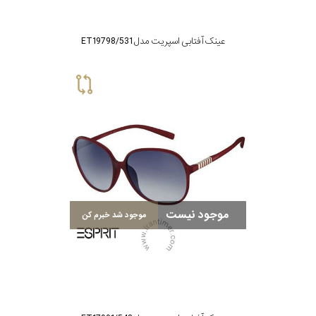
عینک آفتابی اسپریت مدل ET19798/531
موجود نیست
موجود شد خبرم کن