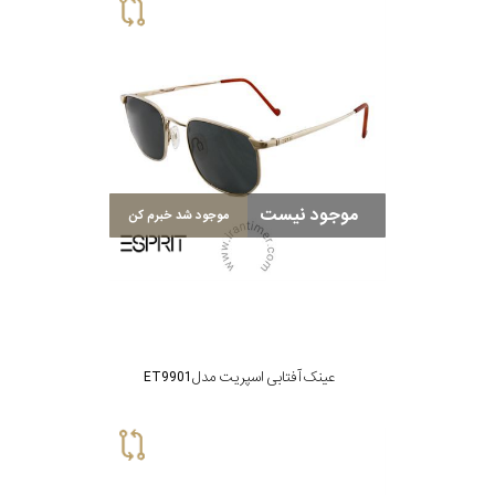
موجود نیست
موجود شد خبرم کن
عینک آفتابی اسپریت مدل ET9901