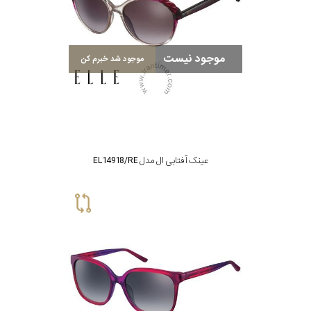
موجود نیست
موجود شد خبرم کن
عینک آفتابی ال مدل EL14918/RE