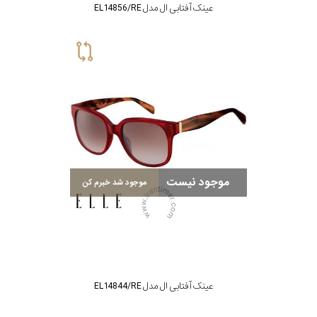
عینک آفتابی ال مدل EL14856/RE
موجود نیست
موجود شد خبرم کن
عینک آفتابی ال مدل EL14844/RE