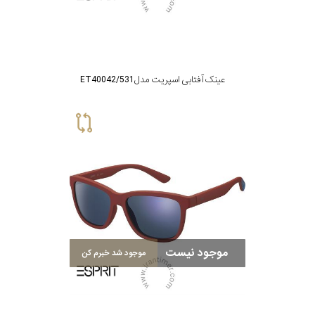
پوشش
لنز
میزان
عینک آفتابی اسپریت مدل ET40042/531
تیرگی
لنز
میزان
یوی
نوع
موجود نیست
موجود شد خبرم کن
فریم