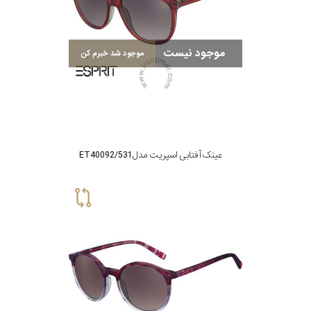
سبک
موجود نیست
موجود شد خبرم کن
رنگ
عدسی
رنگ
عینک آفتابی اسپریت مدل ET40092/531
فریم
جنس
دسته
اصالت
کشور