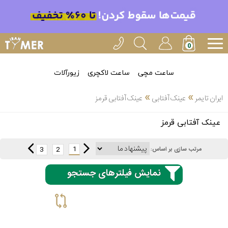
ساعت مچی
ساعت لاکچری
زیورآلات
»
»
ایران تایمر
عینک آفتابی
عینک آفتابی قرمز
انتخاب
عینک آفتابی قرمز
بین 3
ارسال
عدد
1
3
2
مرتب سازی بر اساس:
سریع
برند
نمایش فیلترهای جستجو
3
اسپریت
ساعته
کنزو