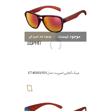
موجود نیست
موجود شد خبرم کن
عینک آفتابی اسپریت مدل ET40303/531