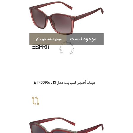
گس
موجود نیست
موجود شد خبرم کن
جنسیت
شکل
فریم
عینک آفتابی اسپریت مدل ET40095/513
مناسب
برای
فرم
صورت