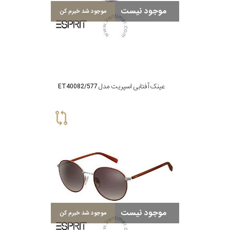
موجود نیست
برند
موجود شد خبرم کن
جنس
عدسی
عینک آفتابی اسپریت مدل ET40082/577
رنگ
دسته
جنس
فریم
نوع
پد
موجود نیست
موجود شد خبرم کن