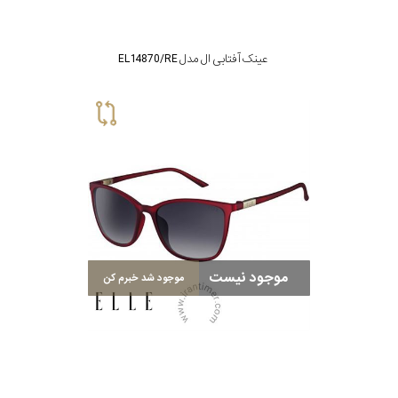
عینک آفتابی ال مدل EL14870/RE
موجود نیست
موجود شد خبرم کن