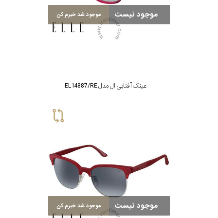
موجود نیست
موجود شد خبرم کن
عینک آفتابی ال مدل EL14887/RE
موجود نیست
موجود شد خبرم کن