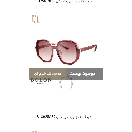
عینک آفتابی اسپریت مدل ET17901/543
موجود نیست
موجود شد خبرم کن
عینک آفتابی بولون مدل BL3025A30