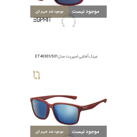
موجود نیست
موجود شد خبرم کن
عینک آفتابی اسپریت مدل ET40301/531
موجود نیست
موجود شد خبرم کن