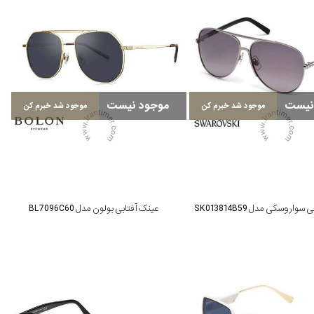
نیست
موجود نیست
موجود شد خبرم کن
موجود شد خبرم کن
واروسکی مدل SK013814B59
عینک آفتابی بولون مدل BL7096C60