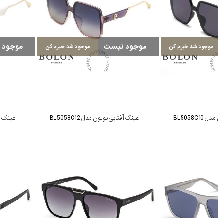
موجود نیست
موجود 
موجود شد خبرم کن
موجود شد خبرم کن
BL5058C
عینک آفتابی بولون مدل BL5058C12
عینک آفتا