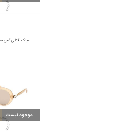
عینک آفتابی گس مدل 54 52P 57
موجود نیست