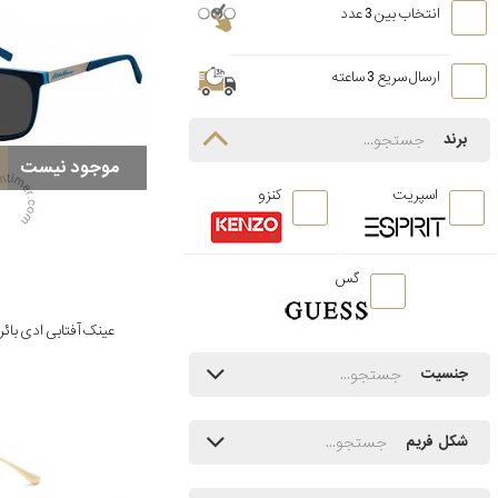
انتخاب بین 3 عدد
ارسال سریع 3 ساعته
برند
موجود نیست
اسپریت
کنزو
گس
عینک آفتابی ادی بائر مدل P/BL
جنسیت
شکل فریم