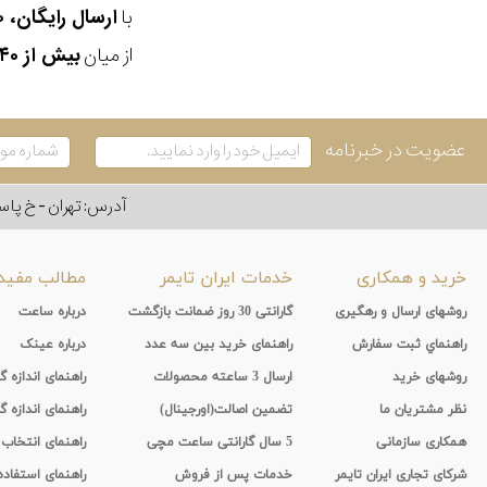
با
ارسال رایگان، ۳۰ روز مهلت بازگشت، امکان خرید حضوری و انتخاب بین ۳ محصول
از میان
بیش از ۴۰ هزار مدل ساعت و اکسسوری اورجینال
عضویت در خبرنامه
آدرس: تهران - خ پاسداران - رو به ر
خرید و همکاری
خدمات ایران تایمر
مطالب مفید
روشهای ارسال و رهگیری
گارانتی 30 روز ضمانت بازگشت
درباره ساعت
راهنماي ثبت سفارش
راهنمای خرید بین سه عدد
درباره عینک
روشهای خرید
ارسال 3 ساعته محصولات
راهنمای اندازه
نظر مشتریان ما
تضمین اصالت(اورجینال)
راهنمای اندازه گ
همکاری سازمانی
5 سال گارانتی ساعت مچی
راهنمای انتخاب
شرکای تجاری ایران تایمر
خدمات پس از فروش
راهنمای استفاد