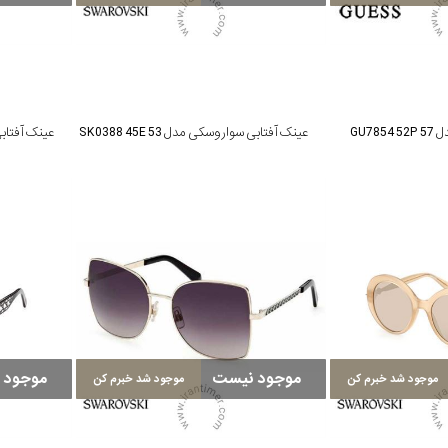
GU78
عینک آفتابی سواروسکی مدل SK0388 45E 53
موجود نیست
موجود 
موجود شد خبرم کن
موجود شد خبرم کن