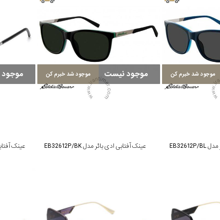
موجود نیست
موجود 
موجود شد خبرم کن
موجود شد خبرم کن
EB32612
عینک آفتابی ادی بائر مدل EB32612P/BK
عینک آفتابی س