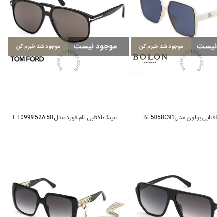
نیست
موجود نیست
موجود شد خبرم کن
موجود شد خبرم کن
بی بولون مدل BL5058C91
عینک آفتابی تام فورد مدل FT0999 52A 58