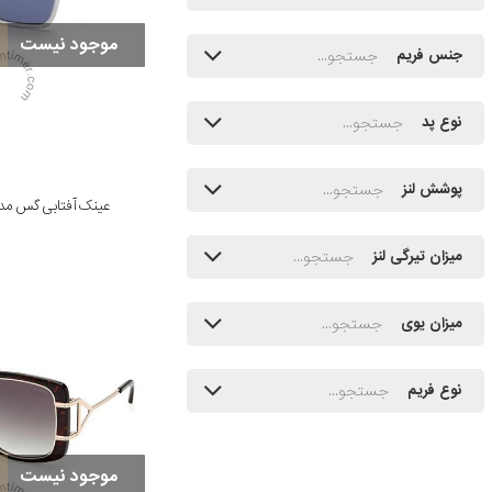
موجود نیست
جنس فریم
نوع پد
پوشش لنز
عینک آفتابی گس مدل 0021 20V 60
میزان تیرگی لنز
میزان یوی
نوع فریم
موجود نیست