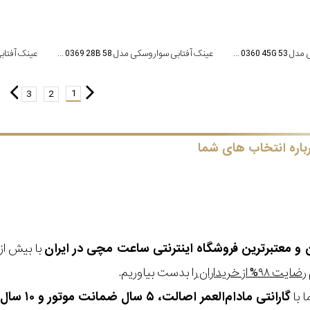
عینک آفتابی سواروسکی مدل SK 0360 45G 53
عینک آفتابی سواروسکی مدل SK 0369 28B 58
1
3
2
باره انتخاب های شما
ن و معتبرترین فروشگاه اینترنتی
ساعت مچی
در ایران
رضایت ۹۸% از خریداران
را بدست بیاوریم.
 با
گارانتی مادام‌العمر اصالت، ۵ سال ضمانت موتور و ۱۰ سال تعویض رایگان باتری