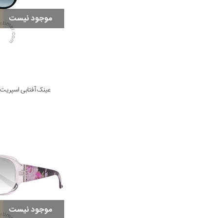
موجود نیست
عینک آفتابی اسپریت مدل /538
موجود نیست