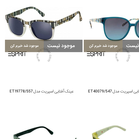
نیست
موجود نیست
موجود شد خبرم کن
موجود شد خبرم کن
اسپریت مدل ET40079/547
عینک آفتابی اسپریت مدل ET19778/557