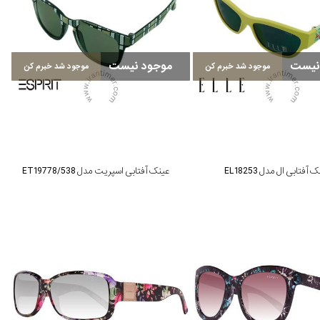
نیست
موجود نیست
موجود شد خبرم کن
موجود شد خبرم کن
 آفتابی ال مدل EL18253
عینک آفتابی اسپریت مدل ET19778/538