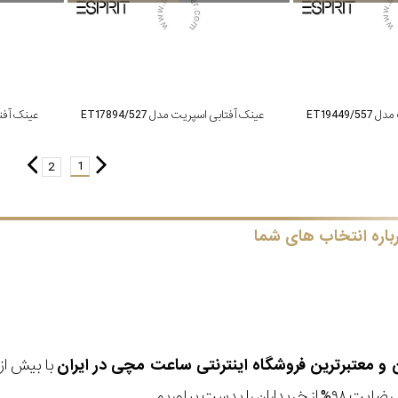
ET19449
عینک آفتابی اسپریت مدل ET17894/527
عینک آفتابی 
1
2
باره انتخاب های شما
ن و معتبرترین فروشگاه اینترنتی
ساعت مچی
در ایران
رضایت ۹۸% از خریداران
را بدست بیاوریم.