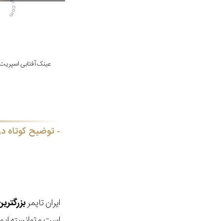
عینک آفتابی اسپریت مدل /557
توضیح کوتاه در
ایران تایمر
بزرگتری
است و توانسته ایم