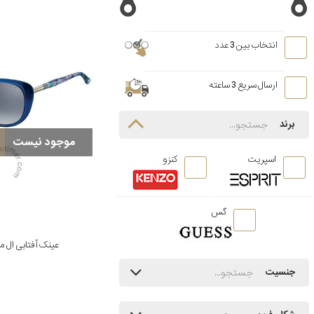
انتخاب بین 3 عدد
ارسال سریع 3 ساعته
برند
موجود نیست
اسپریت
کنزو
گس
عینک آفتابی ال مدل 83/BL
جنسیت