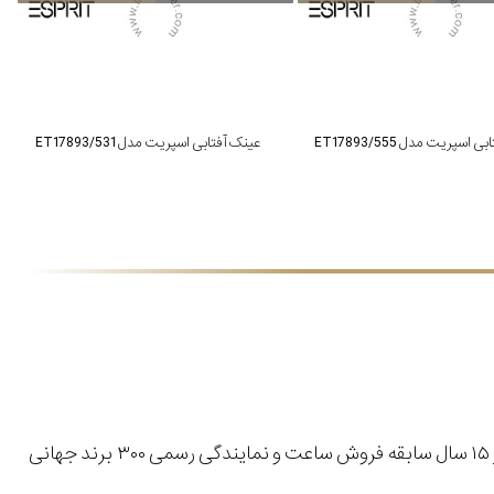
اسپریت مدل ET17893/555
عینک آفتابی اسپریت مدل ET17893/531
با بیش از ۱۵ سال سابقه فروش ساعت و نمایندگی رسمی ۳۰۰ برند جهانی