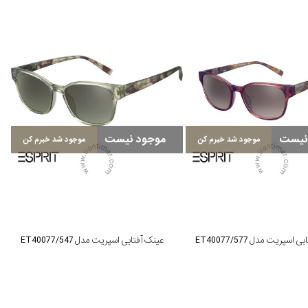
نیست
موجود نیست
موجود شد خبرم کن
موجود شد خبرم کن
اسپریت مدل ET40077/577
عینک آفتابی اسپریت مدل ET40077/547