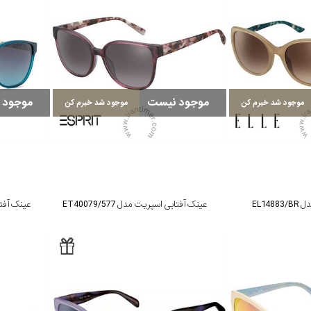
موجود نیست
موجود 
موجود شد خبرم کن
موجود شد خبرم کن
EL14
عینک آفتابی اسپریت مدل ET40079/577
عینک آفتابی 