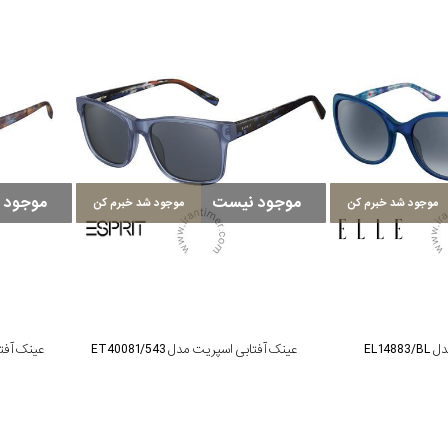
موجود نیست
موجود 
موجود شد خبرم کن
موجود شد خبرم کن
EL148
عینک آفتابی اسپریت مدل ET40081/543
عینک آفتابی 