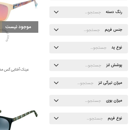
رنگ دسته
موجود نیست
جنس فریم
نوع پد
پوشش لنز
عینک آفتابی گس مدل 7398 25U 55
میزان تیرگی لنز
میزان یوی
نوع فریم