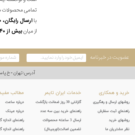
تمامی محصولات ما
با
ارسال رایگان، ۳۰ روز مهلت بازگشت، امکان خرید حضوری و انتخاب بین ۳ محصول
از میان
بیش از ۴۰ هزار مدل ساعت و اکسسوری اورجینال
عضویت در خبرنامه
آدرس: تهران - خ پاسداران - رو به ر
خرید و همکاری
خدمات ایران تایمر
مطالب مفید
روشهای ارسال و رهگیری
گارانتی 30 روز ضمانت بازگشت
درباره ساعت
راهنماي ثبت سفارش
راهنمای خرید بین سه عدد
درباره عینک
روشهای خرید
ارسال 3 ساعته محصولات
راهنمای اندازه
نظر مشتریان ما
تضمین اصالت(اورجینال)
راهنمای اندازه گ