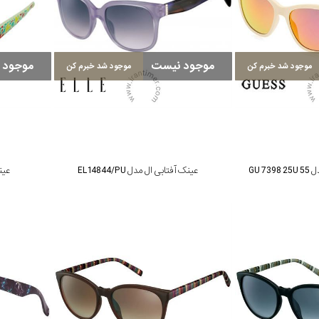
موجود نیست
موجود 
موجود شد خبرم کن
موجود شد خبرم کن
GU 
عینک آفتابی ال مدل EL14844/PU
عینک