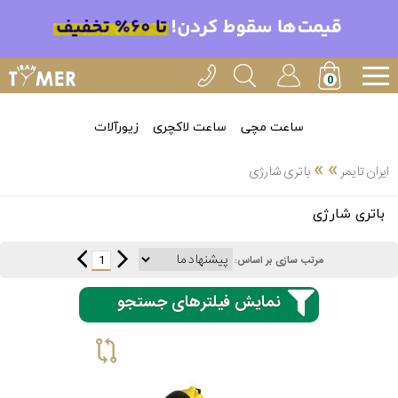
ساعت مچی
ساعت لاکچری
زیورآلات
»
»
ایران تایمر
باتری شارژی
انتخاب
باتری شارژی
بین 3
ارسال
عدد
1
مرتب سازی بر اساس:
سریع
برند
نمایش فیلترهای جستجو
3
ایران
ساعته
تایمر-
خدمات
پی