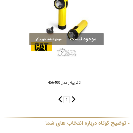
جی
باتری
ساعت
-
موجود نیست
رناتا
موجود شد خبرم کن
هایتون
سیتیزن
کاتر پیلار مدل 456400
سلکشن
1
نوع
نمایش
بیشتر...
محصول
توضیح کوتاه درباره انتخاب های شما
جنس