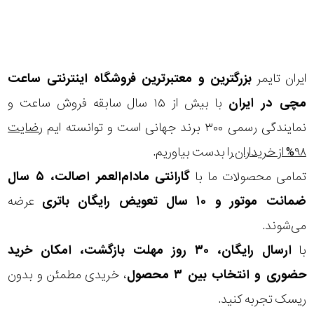
بکاررفته
رنگ
ایران تایمر
بزرگترین و معتبرترین فروشگاه اینترنتی
ساعت
بکار
مچی
در ایران
با بیش از ۱۵ سال سابقه فروش ساعت و
رفته
نمایندگی رسمی ۳۰۰ برند جهانی است و توانسته ایم
رضایت
۹۸% از خریداران
را بدست بیاوریم.
منبع
تمامی محصولات ما با
گارانتی مادام‌العمر اصالت، ۵ سال
تغذیه
ضمانت موتور و ۱۰ سال تعویض رایگان باتری
عرضه
می‌شوند.
گارانتی
با
ارسال رایگان، ۳۰ روز مهلت بازگشت، امکان خرید
اصالت
حضوری و انتخاب بین ۳ محصول
، خریدی مطمئن و بدون
ریسک تجربه کنید.
کشور