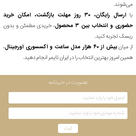
می‌شوند.
بکاررفته
با
ارسال رایگان، ۳۰ روز مهلت بازگشت، امکان خرید
حضوری و انتخاب بین ۳ محصول
، خریدی مطمئن و بدون
رنگ
ریسک تجربه کنید.
بکار
از میان
بیش از ۴۰ هزار مدل ساعت و اکسسوری اورجینال
،
رفته
همین امروز بهترین انتخاب را در ایران تایمر انجام دهید.
منبع
عضویت در خبرنامه
تغذیه
گارانتی
اصالت
کشور