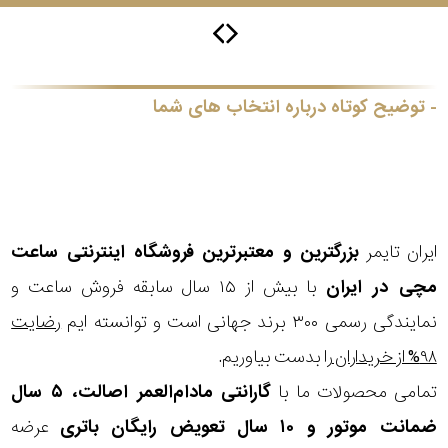
جی
باتری
ساعت
توضیح کوتاه درباره انتخاب های شما
-
رناتا
هایتون
سیتیزن
ایران تایمر
بزرگترین و معتبرترین فروشگاه اینترنتی
ساعت
مچی
در ایران
با بیش از ۱۵ سال سابقه فروش ساعت و
سلکشن
نمایندگی رسمی ۳۰۰ برند جهانی است و توانسته ایم
رضایت
نوع
۹۸% از خریداران
را بدست بیاوریم.
نمایش
بیشتر...
محصول
تمامی محصولات ما با
گارانتی مادام‌العمر اصالت، ۵ سال
ضمانت موتور و ۱۰ سال تعویض رایگان باتری
عرضه
جنس