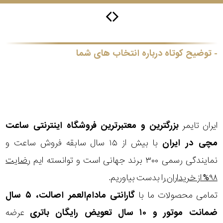
جی
باتری
ساعت
توضیح کوتاه درباره انتخاب های شما
-
رناتا
هایتون
سیتیزن
ایران تایمر
بزرگترین و معتبرترین فروشگاه اینترنتی
ساعت
مچی
در ایران
با بیش از ۱۵ سال سابقه فروش ساعت و
سلکشن
نمایندگی رسمی ۳۰۰ برند جهانی است و توانسته ایم
رضایت
نوع
۹۸% از خریداران
را بدست بیاوریم.
نمایش
بیشتر...
محصول
تمامی محصولات ما با
گارانتی مادام‌العمر اصالت، ۵ سال
ضمانت موتور و ۱۰ سال تعویض رایگان باتری
عرضه
جنس