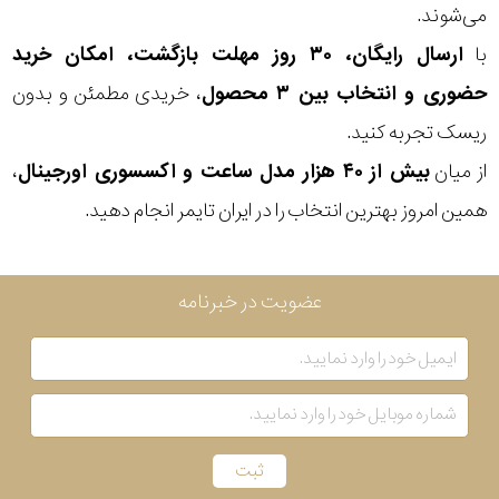
می‌شوند.
بکاررفته
با
ارسال رایگان، ۳۰ روز مهلت بازگشت، امکان خرید
حضوری و انتخاب بین ۳ محصول
، خریدی مطمئن و بدون
رنگ
ریسک تجربه کنید.
بکار
از میان
بیش از ۴۰ هزار مدل ساعت و اکسسوری اورجینال
،
رفته
همین امروز بهترین انتخاب را در ایران تایمر انجام دهید.
منبع
عضویت در خبرنامه
تغذیه
گارانتی
اصالت
کشور