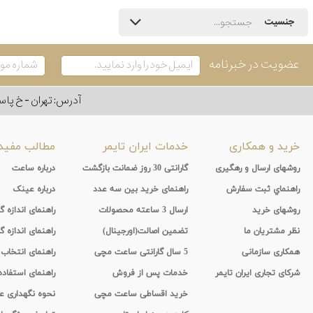
جنسیت
عضویت در خبرنامه
آدرس: تهران - خ پاسداران - رو به ر
خرید و همکاری
خدمات ایران تایمر
مطالب مفید
روشهای ارسال و رهگیری
گارانتی 30 روز ضمانت بازگشت
درباره ساعت
راهنماي ثبت سفارش
راهنمای خرید بین سه عدد
درباره عینک
روشهای خرید
ارسال 3 ساعته محصولات
راهنمای اندازه
نظر مشتریان ما
تضمین اصالت(اورجینال)
راهنمای اندازه گ
همکاری سازمانی
5 سال گارانتی ساعت مچی
راهنمای انتخاب
شرکای تجاری ایران تایمر
خدمات پس از فروش
راهنمای استفاد
خرید اقساطی ساعت مچی
نحوه نگهداری 