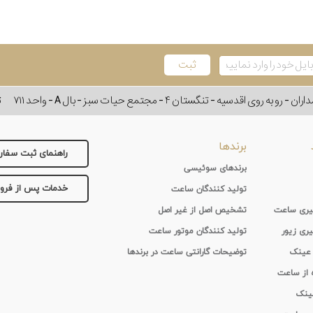
وی اقدسیه - تنگستان ۴ - مجتمع حیات سبز - بال A - واحد ۷۱۱
ت
برندها
راهنمای ثبت سفا
برندهای سوئیسی
خدمات پس از فر
تولید کنندگان ساعت
 گیری ساعت
تشخیص اصل از غیر اصل
یری زیور
تولید کنندگان موتور ساعت
 عینک
توضیحات گارانتی ساعت در برندها
ه از ساعت
عینک