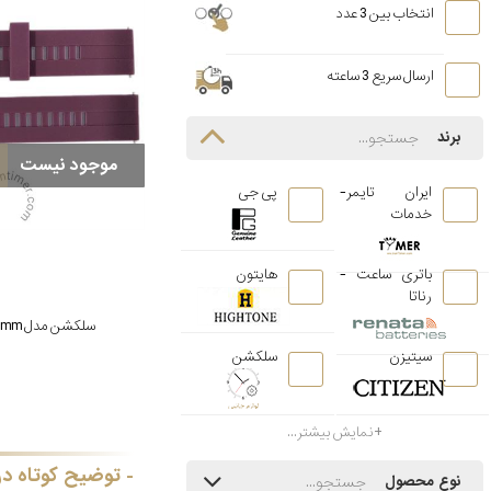
انتخاب بین 3 عدد
ارسال سریع 3 ساعته
برند
موجود نیست
ایران تایمر-
پی جی
خدمات
باتری ساعت -
هایتون
رناتا
سلکشن مدل Grape Rubber 20mm
سیتیزن
سلکشن
نمایش بیشتر...
توضیح کوتاه در
نوع محصول