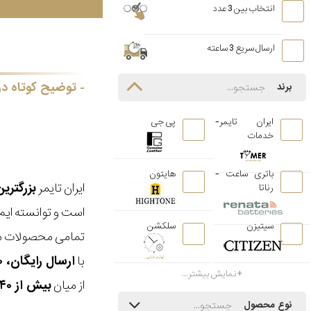
انتخاب بین 3 عدد
ارسال سریع 3 ساعته
توضیح کوتاه در
برند
ایران تایمر-
پی جی
خدمات
باتری ساعت -
هایتون
ایران تایمر
بزرگتری
رناتا
است و توانسته ایم
سیتیزن
سلکشن
تمامی محصولات ما
با
ارسال رایگان، ۳۰ روز مهلت بازگشت، امکان خرید حضوری و انتخاب بین ۳ محصول
نمایش بیشتر...
از میان
بیش از ۴۰ هزار مدل ساعت و اکسسوری اورجینال
نوع محصول