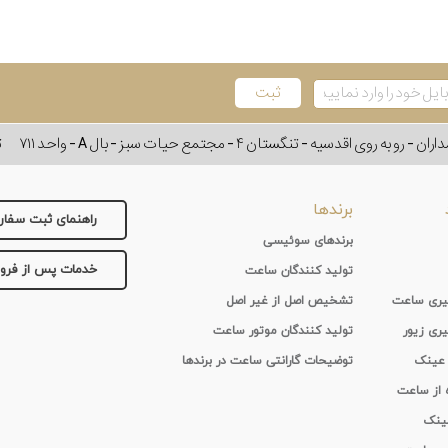
وی اقدسیه - تنگستان ۴ - مجتمع حیات سبز - بال A - واحد ۷۱۱
ت
برندها
راهنمای ثبت سفا
برندهای سوئیسی
خدمات پس از فر
تولید کنندگان ساعت
 گیری ساعت
تشخیص اصل از غیر اصل
یری زیور
تولید کنندگان موتور ساعت
 عینک
توضیحات گارانتی ساعت در برندها
ه از ساعت
عینک