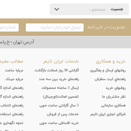
جنسیت
عضویت در خبرنامه
آدرس: تهران - خ پاسداران - رو به ر
خرید و همکاری
خدمات ایران تایمر
مطالب مفید
روشهای ارسال و رهگیری
گارانتی 30 روز ضمانت بازگشت
درباره ساعت
راهنماي ثبت سفارش
راهنمای خرید بین سه عدد
درباره عینک
روشهای خرید
ارسال 3 ساعته محصولات
راهنمای اندازه
نظر مشتریان ما
تضمین اصالت(اورجینال)
راهنمای اندازه گ
همکاری سازمانی
5 سال گارانتی ساعت مچی
راهنمای انتخاب
شرکای تجاری ایران تایمر
خدمات پس از فروش
راهنمای استفاد
خرید اقساطی ساعت مچی
نحوه نگهداری 