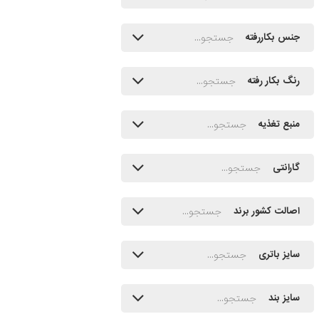
جنس بکاررفته
رنگ بکار رفته
منبع تغذیه
گارانتی
اصالت کشور برند
سایز باتری
سایز بند