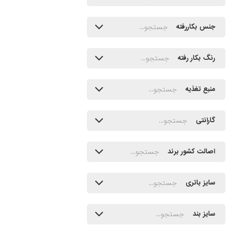
جنس بکاررفته
رنگ بکار رفته
منبع تغذیه
گارانتی
اصالت کشور برند
سایز باتری
سایز بند