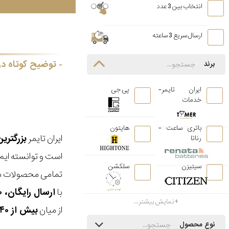
انتخاب بین 3 عدد
ارسال سریع 3 ساعته
توضیح کوتاه در
برند
ایران تایمر-
پی جی
خدمات
باتری ساعت -
هایتون
ایران تایمر
بزرگتری
رناتا
است و توانسته ایم
سیتیزن
سلکشن
تمامی محصولات ما
با
ارسال رایگان، ۳۰ روز مهلت بازگشت، امکان خرید حضوری و انتخاب بین ۳ محصول
نمایش بیشتر...
از میان
بیش از ۴۰ هزار مدل ساعت و اکسسوری اورجینال
نوع محصول