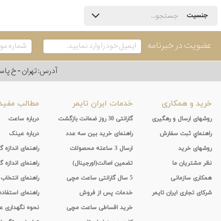
جنسیت
عضویت در خبرنامه
آدرس: تهران - خ پاسداران - رو به ر
خرید و همکاری
خدمات ایران تایمر
مطالب مفید
روشهای ارسال و رهگیری
گارانتی 30 روز ضمانت بازگشت
درباره ساعت
راهنماي ثبت سفارش
راهنمای خرید بین سه عدد
درباره عینک
روشهای خرید
ارسال 3 ساعته محصولات
راهنمای اندازه
نظر مشتریان ما
تضمین اصالت(اورجینال)
راهنمای اندازه گ
همکاری سازمانی
5 سال گارانتی ساعت مچی
راهنمای انتخاب
شرکای تجاری ایران تایمر
خدمات پس از فروش
راهنمای استفاد
خرید اقساطی ساعت مچی
نحوه نگهداری 