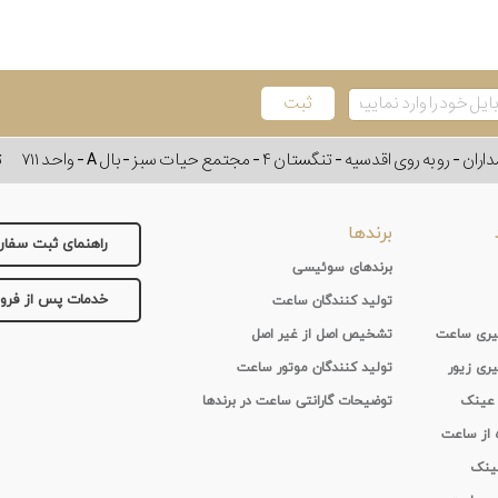
وی اقدسیه - تنگستان ۴ - مجتمع حیات سبز - بال A - واحد ۷۱۱
ت
برندها
راهنمای ثبت سفا
برندهای سوئیسی
خدمات پس از فر
تولید کنندگان ساعت
 گیری ساعت
تشخیص اصل از غیر اصل
یری زیور
تولید کنندگان موتور ساعت
 عینک
توضیحات گارانتی ساعت در برندها
ه از ساعت
عینک