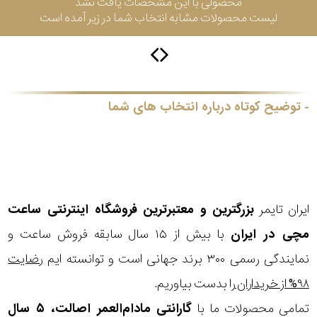
محصولی با این مشخصات یافت نشد
جی
لیست محصولات مشابه انتخاب شما در زیر آمده است
باتری
ساعت
-
رناتا
هایتون
توضیح کوتاه درباره انتخاب های شما
سیتیزن
ایران تایمر
بزرگترین و معتبرترین فروشگاه اینترنتی
ساعت
سلکشن
مچی
در ایران
با بیش از ۱۵ سال سابقه فروش ساعت و
نوع
نمایندگی رسمی ۳۰۰ برند جهانی است و توانسته ایم
رضایت
نمایش
بیشتر...
محصول
۹۸% از خریداران
را بدست بیاوریم.
تمامی محصولات ما با
گارانتی مادام‌العمر اصالت، ۵ سال
جنس