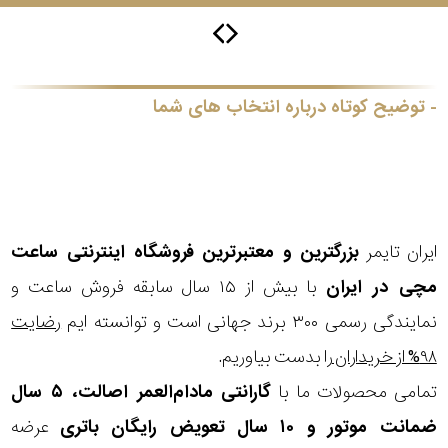
جی
باتری
ساعت
توضیح کوتاه درباره انتخاب های شما
-
رناتا
هایتون
سیتیزن
ایران تایمر
بزرگترین و معتبرترین فروشگاه اینترنتی
ساعت
مچی
در ایران
با بیش از ۱۵ سال سابقه فروش ساعت و
سلکشن
نمایندگی رسمی ۳۰۰ برند جهانی است و توانسته ایم
رضایت
نوع
۹۸% از خریداران
را بدست بیاوریم.
نمایش
بیشتر...
محصول
تمامی محصولات ما با
گارانتی مادام‌العمر اصالت، ۵ سال
ضمانت موتور و ۱۰ سال تعویض رایگان باتری
عرضه
جنس