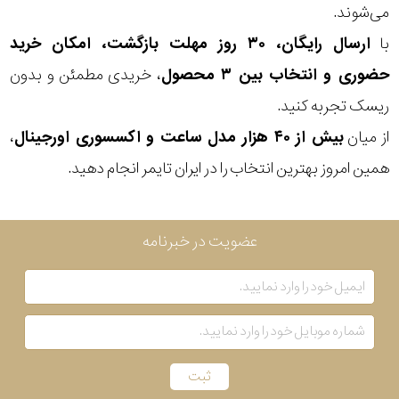
می‌شوند.
بکاررفته
با
ارسال رایگان، ۳۰ روز مهلت بازگشت، امکان خرید
حضوری و انتخاب بین ۳ محصول
، خریدی مطمئن و بدون
رنگ
ریسک تجربه کنید.
بکار
از میان
بیش از ۴۰ هزار مدل ساعت و اکسسوری اورجینال
،
رفته
همین امروز بهترین انتخاب را در ایران تایمر انجام دهید.
منبع
عضویت در خبرنامه
تغذیه
گارانتی
اصالت
کشور