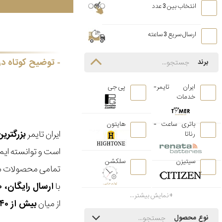
انتخاب بین 3 عدد
ارسال سریع 3 ساعته
توضیح کوتاه در
برند
ایران تایمر-
پی جی
خدمات
باتری ساعت -
هایتون
ایران تایمر
بزرگتری
رناتا
است و توانسته ایم
سیتیزن
سلکشن
تمامی محصولات ما
با
ارسال رایگان، ۳۰ روز مهلت بازگشت، امکان خرید حضوری و انتخاب بین ۳ محصول
نمایش بیشتر...
از میان
بیش از ۴۰ هزار مدل ساعت و اکسسوری اورجینال
نوع محصول