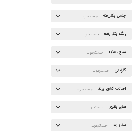
جنس بکاررفته
رنگ بکار رفته
منبع تغذیه
گارانتی
اصالت کشور برند
سایز باتری
سایز بند