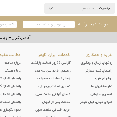
جنسیت
عضویت در خبرنامه
آدرس: تهران - خ پاسداران - رو به ر
خرید و همکاری
خدمات ایران تایمر
مطالب مفید
روشهای ارسال و رهگیری
گارانتی 30 روز ضمانت بازگشت
درباره ساعت
راهنماي ثبت سفارش
راهنمای خرید بین سه عدد
درباره عینک
روشهای خرید
ارسال 3 ساعته محصولات
راهنمای اندازه
نظر مشتریان ما
تضمین اصالت(اورجینال)
راهنمای اندازه گ
همکاری سازمانی
5 سال گارانتی ساعت مچی
راهنمای انتخاب
شرکای تجاری ایران تایمر
خدمات پس از فروش
راهنمای استفاد
خرید اقساطی ساعت مچی
نحوه نگهداری 