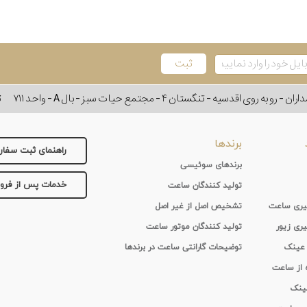
وی اقدسیه - تنگستان ۴ - مجتمع حیات سبز - بال A - واحد ۷۱۱
ت
برندها
راهنمای ثبت سفا
برندهای سوئیسی
خدمات پس از فر
تولید کنندگان ساعت
 گیری ساعت
تشخیص اصل از غیر اصل
یری زیور
تولید کنندگان موتور ساعت
 عینک
توضیحات گارانتی ساعت در برندها
ه از ساعت
عینک