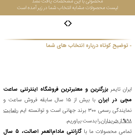
محصولی با این مشخصات یافت نشد
جی
لیست محصولات مشابه انتخاب شما در زیر آمده است
باتری
ساعت
-
رناتا
هایتون
توضیح کوتاه درباره انتخاب های شما
سیتیزن
ایران تایمر
بزرگترین و معتبرترین فروشگاه اینترنتی
ساعت
سلکشن
مچی
در ایران
با بیش از ۱۵ سال سابقه فروش ساعت و
نوع
نمایندگی رسمی ۳۰۰ برند جهانی است و توانسته ایم
رضایت
نمایش
بیشتر...
محصول
۹۸% از خریداران
را بدست بیاوریم.
تمامی محصولات ما با
گارانتی مادام‌العمر اصالت، ۵ سال
جنس