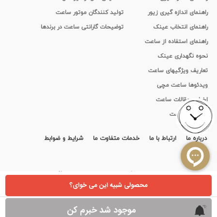
راهنمای اندازه گیری زیور
تولید کنندگان موتور ساعت
راهنمای انتخاب عینک
توضیحات گارانتی ساعت در برندها
راهنمای استفاده از ساعت
نحوه نگهداری عینک
تعاریف ویژگیهای ساعت
ویدئوها ساعت مچی
اخبار و مقالات ساعت
تاریخچه ساعت
درباره ما
ارتباط با ما
خدمات متفاوت ما
شرایط و ضوابط
قرارداد
استفاده از مطالب سايت ایران تایمر فقط برای مقاصد غیر تجاری و با ذکر منبع بلامانع است.
Copyright ©
irantimer.com
2011-2026
محصولی شبیه این می خوای؟
موجود شد خبرم کن