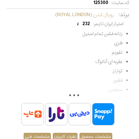
کد سایت:
125300
برند:
رویال لندن (ROYAL LONDON)
امتیاز ایران تایمر:
232
زنانه فشن تمام استیل
فلزی
تقویم
عقربه ای آنالوگ
کوارتز
فشن
مجلسی
نگین دار
مقاوم در برابر آب تا 50 متر
اصالت کشور انگلستان
گارانتی مادام العمر اصالت کالا
مشخصات محصول
نظرات کاربران
مشخصات فنی