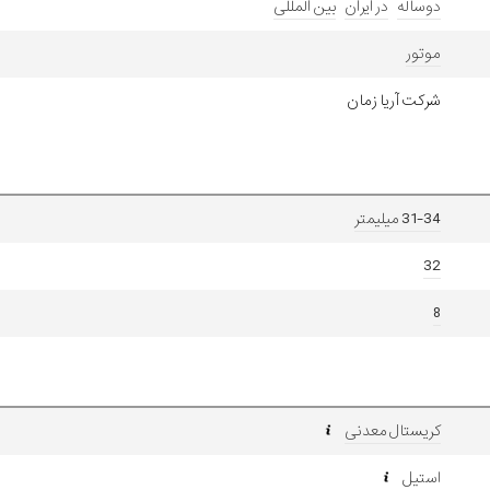
دوساله
در ایران
بین المللی
موتور
شرکت آریا زمان
31-34 میلیمتر
32
8
کریستال معدنی
استیل