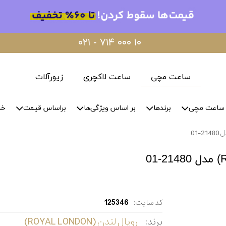
۰۲۱ - ۷۱۴ ۰۰۰ ۱۰
ساعت مچی
ساعت لاکچری
زیورآلات
ساعت مچی
برندها
بر اساس ویژگی‌ها
براساس قیمت
خد
کد سایت:
125346
برند:
رویال لندن (ROYAL LONDON)