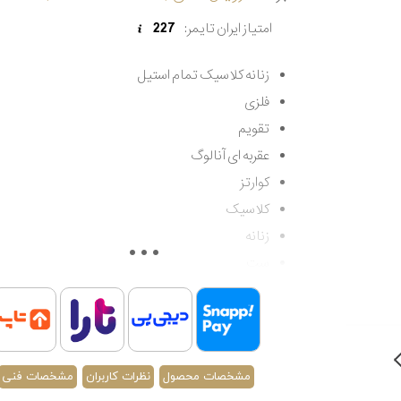
امتیاز ایران تایمر:
227
زنانه کلاسیک تمام استیل
فلزی
تقویم
عقربه ای آنالوگ
کوارتز
کلاسیک
زنانه
ست
مقاوم در برابر آب تا 50 متر
اصالت کشور انگلستان
گارانتی مادام العمر اصالت کالا
مشخصات محصول
نظرات کاربران
مشخصات فنی