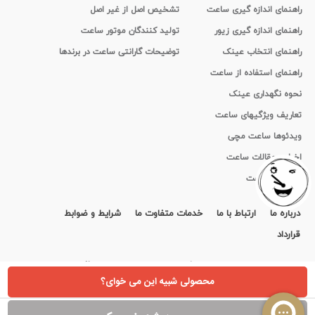
راهنمای اندازه گیری ساعت
تشخیص اصل از غیر اصل
راهنمای اندازه گیری زیور
تولید کنندگان موتور ساعت
راهنمای انتخاب عینک
توضیحات گارانتی ساعت در برندها
راهنمای استفاده از ساعت
نحوه نگهداری عینک
تعاریف ویژگیهای ساعت
ویدئوها ساعت مچی
اخبار و مقالات ساعت
تاریخچه ساعت
درباره ما
ارتباط با ما
خدمات متفاوت ما
شرایط و ضوابط
قرارداد
استفاده از مطالب سايت ایران تایمر فقط برای مقاصد غیر تجاری و با ذکر منبع بلامانع است.
Copyright ©
irantimer.com
2011-2026
محصولی شبیه این می خوای؟