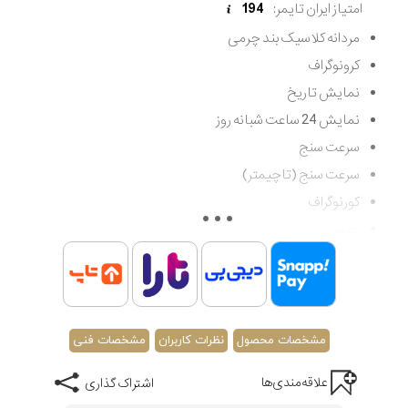
امتیاز ایران تایمر:
194
مردانه کلاسیک بند چرمی
کرونوگراف
نمایش تاریخ
نمایش 24 ساعت شبانه روز
سرعت سنج
سرعت سنج (تاچیمتر)
کورنوگراف
چرمی
چند عقربه
شب نما
تقویم
کوارتز
مشخصات محصول
نظرات کاربران
مشخصات فنی
مقاوم در برابر آب تا 100 متر (غواصی کم عمق)
علاقه‌مندی‌ها
اشتراک گذاری
اصالت کشور اسپانیا