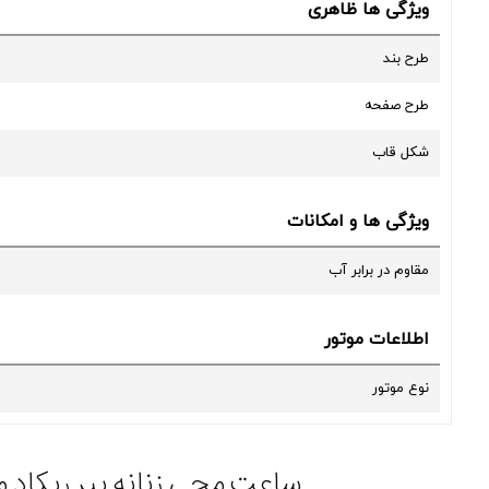
ویژگی ها ظاهری
طرح بند
طرح صفحه
شکل قاب
ویژگی ها و امکانات
مقاوم در برابر آب
اطلاعات موتور
نوع موتور
ساعت مچی زنانه پیر ریکاد مدل P22035.91R3Q یک ساعت ساده همراه با ک