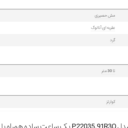
مش حصیری
عقربه ای آنالوگ
گرد
تا 30 متر
کوارتز
یفیت ساخت