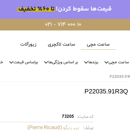
۰۲۱ - ۷۱۴ ۰۰۰ ۱۰
ساعت مچی
ساعت لاکچری
زیورآلات
ساعت مچی
برندها
بر اساس ویژگی‌ها
براساس قیمت
خد
کد سایت:
73205
برند:
پیر ریکو (Pierre Ricaud)