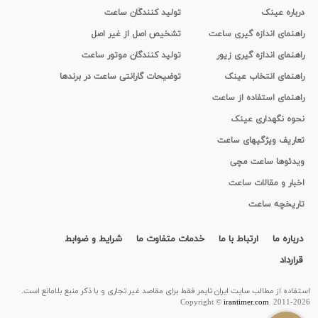
درباره عینک
تولید کنندگان ساعت
راهنمای اندازه گیری ساعت
تشخیص اصل از غیر اصل
راهنمای اندازه گیری زیور
تولید کنندگان موتور ساعت
راهنمای انتخاب عینک
توضیحات گارانتی ساعت در برندها
راهنمای استفاده از ساعت
نحوه نگهداری عینک
تعاریف ویژگیهای ساعت
ویدئوها ساعت مچی
اخبار و مقالات ساعت
تاریخچه ساعت
درباره ما
ارتباط با ما
خدمات متفاوت ما
شرایط و ضوابط
قرارداد
استفاده از مطالب سايت ایران تایمر فقط برای مقاصد غیر تجاری و با ذکر منبع بلامانع است.
Copyright ©
irantimer.com
2011-2026