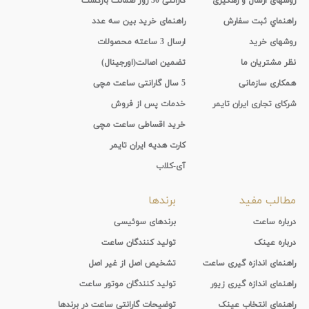
روشهای ارسال و رهگیری
گارانتی 30 روز ضمانت بازگشت
راهنماي ثبت سفارش
راهنمای خرید بین سه عدد
روشهای خرید
ارسال 3 ساعته محصولات
نظر مشتریان ما
تضمین اصالت(اورجینال)
همکاری سازمانی
5 سال گارانتی ساعت مچی
شرکای تجاری ایران تایمر
خدمات پس از فروش
خرید اقساطی ساعت مچی
کارت هدیه ایران تایمر
آی-کلاب
مطالب مفید
برندها
درباره ساعت
برندهای سوئیسی
درباره عینک
تولید کنندگان ساعت
راهنمای اندازه گیری ساعت
تشخیص اصل از غیر اصل
راهنمای اندازه گیری زیور
تولید کنندگان موتور ساعت
راهنمای انتخاب عینک
توضیحات گارانتی ساعت در برندها