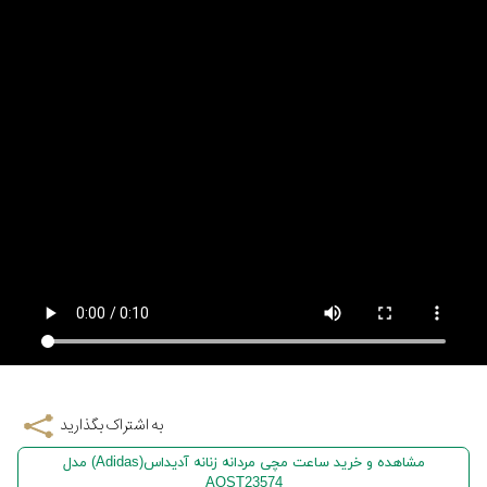
به اشتراک بگذارید
مشاهده و خرید ساعت مچی مردانه زنانه آدیداس(Adidas) مدل
AOST23574