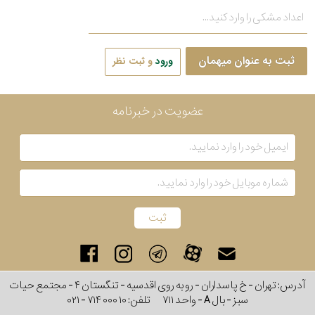
ثبت به عنوان میهمان
ورود
و ثبت نظر
عضویت در خبرنامه
آدرس: تهران - خ پاسداران - رو به روی اقدسیه - تنگستان ۴ - مجتمع حیات
سبز - بال A - واحد ۷۱۱
تلفن:
۰۲۱ - ۷۱۴ ۰۰۰ ۱۰