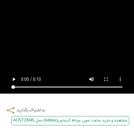
به اشتراک بگذارید
مشاهده و خرید ساعت مچی مردانه آدیداس(Adidas) مدل AOST23045