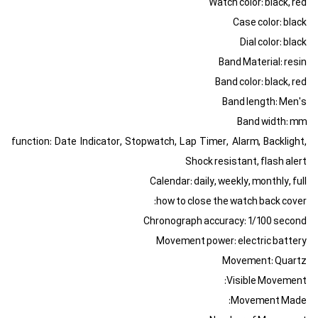
Watch color: black, red
Case color: black
Dial color: black
Band Material: resin
Band color: black, red
Band length: Men's
Band width: mm
function: Date Indicator, Stopwatch, Lap Timer, Alarm, Backlight,
Shock resistant, flash alert
Calendar: daily, weekly, monthly, full
how to close the watch back cover:
Chronograph accuracy: 1/100 second
Movement power: electric battery
Movement: Quartz
Visible Movement:
Movement Made: