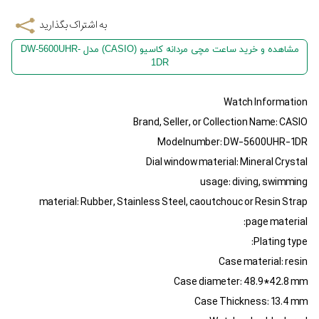
به اشتراک بگذارید
مشاهده و خرید ساعت مچی مردانه کاسیو (CASIO) مدل DW-5600UHR-
1DR
Watch Information
Brand, Seller, or Collection Name: CASIO
Modelnumber: DW-5600UHR-1DR
Dial window material: Mineral Crystal
usage: diving, swimming
material: Rubber, Stainless Steel, caoutchouc or Resin Strap
page material:
Plating type:
Case material: resin
Case diameter: 48.9*42.8 mm
Case Thickness: 13.4 mm