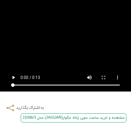
به اشتراک بگذارید
مشاهده و خرید ساعت مچی زنانه جگوار(JAGUAR) مدل J1046/3