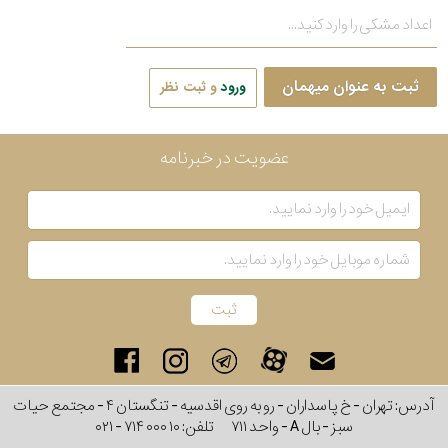
ثبت به عنوان میهمان
ورود
و ثبت نظر
عضویت در خبرنامه
آدرس: تهران - خ پاسداران - رو به روی اقدسیه - تنگستان ۴ - مجتمع حیات
سبز - بال A - واحد ۷۱۱
تلفن:
۰۲۱ - ۷۱۴ ۰۰۰ ۱۰