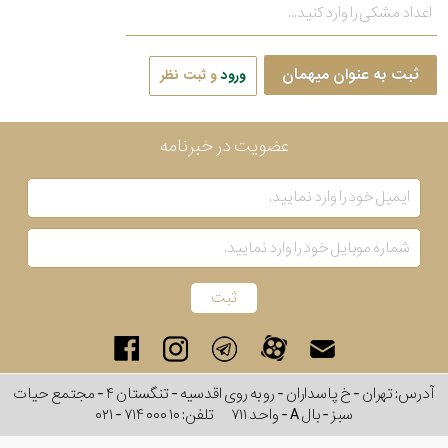
ثبت به عنوان میهمان
ورود
و ثبت نظر
عضویت در خبرنامه
آدرس: تهران - خ پاسداران - رو به روی اقدسیه - تنگستان ۴ - مجتمع حیات
سبز - بال A - واحد ۷۱۱
تلفن:
۰۲۱ - ۷۱۴ ۰۰۰ ۱۰