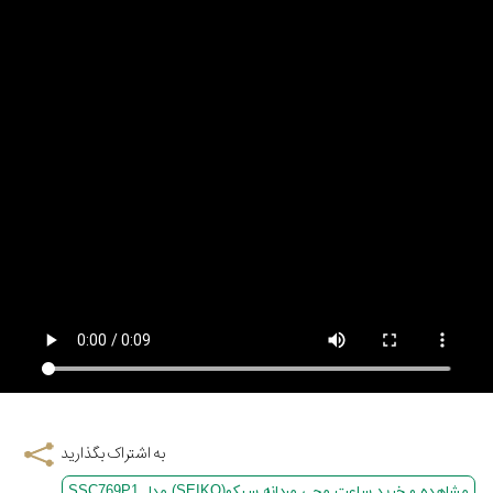
به اشتراک بگذارید
مشاهده و خرید ساعت مچی مردانه سیکو(SEIKO) مدل SSC769P1