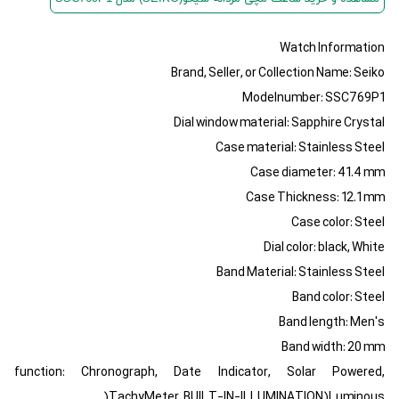
Watch Information
Brand, Seller, or Collection Name: Seiko
Modelnumber: SSC769P1
Dial window material: Sapphire Crystal
Case material: Stainless Steel
Case diameter: 41.4 mm
Case Thickness: 12.1 mm
Case color: Steel
Dial color: black, White
Band Material: Stainless Steel
Band color: Steel
Band length: Men's
Band width: 20 mm
function: Chronograph, Date Indicator, Solar Powered,
TachyMeter, BUILT-IN-ILLUMINATION)Luminous(