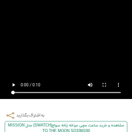
به اشتراک بگذارید
مشاهده و خرید ساعت مچی مردانه زنانه سواچ(SWATCH) مدل MISSION
TO THE MOON SO33M100