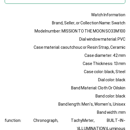
Watch Information
Brand, Seller, or Collection Name: Swatch
Modelnumber: MISSION TO THE MOON SO33M100
Dial window material: PVC
Case material: caoutchouc or Resin Strap, Ceramic
Case diameter: 42 mm
Case Thickness: 13 mm
Case color: black, Steel
Dial color: black
Band Material: Cloth Or Oilskin
Band color: black
Band length: Men's, Women's, Unisex
Band width: mm
function: Chronograph, TachyMeter, BUILT-IN-
ILLUMINATION)Luminous(