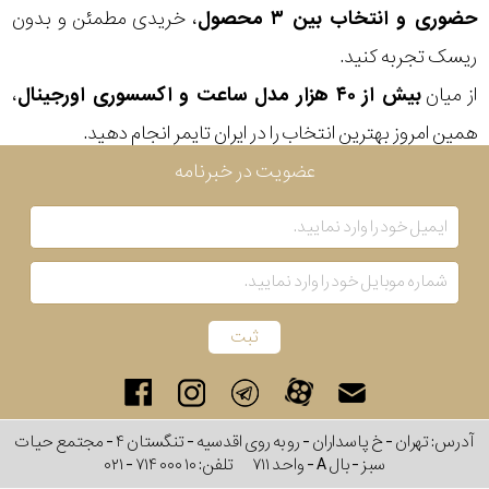
حضوری و انتخاب بین ۳ محصول
، خریدی مطمئن و بدون
رنگ
ریسک تجربه کنید.
بکار
از میان
بیش از ۴۰ هزار مدل ساعت و اکسسوری اورجینال
،
رفته
همین امروز بهترین انتخاب را در ایران تایمر انجام دهید.
در
عضویت در خبرنامه
ساعت
جنس
بکاررفته
اصالت
کشور
آدرس: تهران - خ پاسداران - رو به روی اقدسیه - تنگستان ۴ - مجتمع حیات
برند
سبز - بال A - واحد ۷۱۱
تلفن:
۰۲۱ - ۷۱۴ ۰۰۰ ۱۰