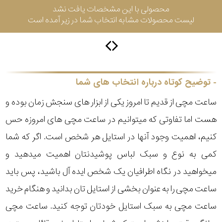
محصولی با این مشخصات یافت نشد
لیست محصولات مشابه انتخاب شما در زیر آمده است
سیتیزن
اورینت
توضیح کوتاه درباره انتخاب های شما
ساعت مچی از قدیم تا امروز یکی از ابزار های سنجش زمان بوده و
کاتر
هست اما تفاوتی که میتوانیم در ساعت مچی های امروزه حس
پیلار
کنیم، اهمیت وجود آنها در استایل هر شخص است. اگر که شما
جگوار
کمی به نوع و سبک لباس پوشیدنتان اهمیت میدهید و
میخواهید در نگاه اطرافیان یک شخص ایده آل باشید، پس باید
جنسیت
لیکوپر
ساعت مچی را به عنوان بخشی از استایل تان بدانید و هنگام خرید
استایل
ساعت مچی به سبک استایل خودتان توجه کنید. ساعت مچی
آدیداس