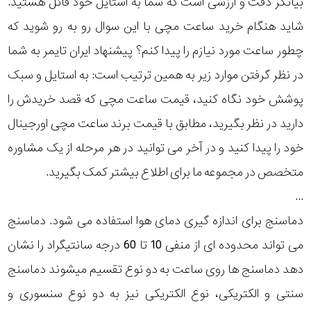
بیانگر دقت و ارزشی است که شما به استایل خود قائل هستید.
رده
شاید هنگام خرید ساعت مچی با این سوال رو به رو شوید که
چطور ساعت مورد نیازم را پیدا کنم؟ پیشنهاد ایران تایمر به شما
متی
محدوده
تیسوت
در نظر گرفتن موارد زیر به همین ترتیب است: به استایل و سبک
عرض
پوشش خود نگاه کنید، قیمت ساعت مچی که قصد خریدش را
سواچ
قاب
دارید در نظر بگیرید، مطابق با قیمت برند ساعت مچی اورجینال
خود را پیدا کنید و در آخر می توانید در هر مرحله از یک مشاوره
نمایش
طرح
بیشتر...
متخصص در مجموعه ما برای اطلاع بیشتر کمک بگیرید.
بند
...
دماسنج برای اندازه گیری دمای هوا استفاده می شود. دماسنج
طرح
می تواند محدوده ای از منفی 10 تا 60 درجه سانتیگراد را نشان
صفحه
دهد دماسنج ها روی ساعت به دو نوع تقسیم میشوند دماسنج
مقاوم
سنتی و الکتریکی، نوع الکتریکی نیز به دو نوع سنسوری و