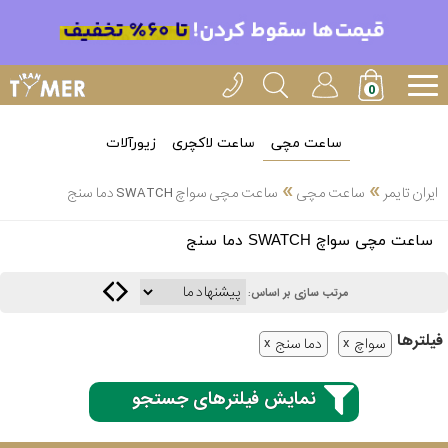
ساعت مچی
ساعت لاکچری
زیورآلات
»
»
ایران تایمر
ساعت مچی
ساعت مچی سواچ SWATCH دما سنج
انتخاب
ساعت مچی سواچ SWATCH دما سنج
بین 3
ارسال
عدد
مرتب سازی بر اساس:
سریع
برند
فیلتر‌ها
سواچ
دما سنج
3
کاسیو
ساعته
نمایش فیلترهای جستجو
سیکو