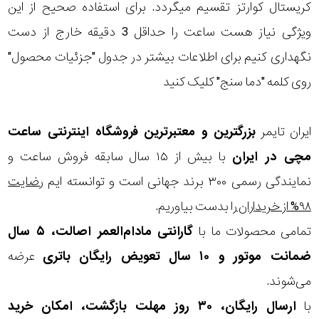
در
کریستال کوارتز تقسیم میگردد. برای استفاده صحیح از این
ویژگی نیاز هست ساعت را حداقل 3 دقیقه خارج از دست
برابر
نگهداری کنیم برای اطلاعات بیشتر در جدول "جزئیات محصول"
آب
روی کلمه "دما سنج" کلیک کنید
شکل
قاب
ایران تایمر
بزرگترین و معتبرترین فروشگاه اینترنتی
ساعت
مچی
در ایران
با بیش از ۱۵ سال سابقه فروش ساعت و
ویژگی
نمایندگی رسمی ۳۰۰ برند جهانی است و توانسته ایم
رضایت
دما
۹۸% از خریداران
را بدست بیاوریم.
نمایش
سنج
تمامی محصولات ما با
گارانتی مادام‌العمر اصالت، ۵ سال
بیشتر...
ضمانت موتور و ۱۰ سال تعویض رایگان باتری
عرضه
نوع
می‌شوند.
موتور
با
ارسال رایگان، ۳۰ روز مهلت بازگشت، امکان خرید