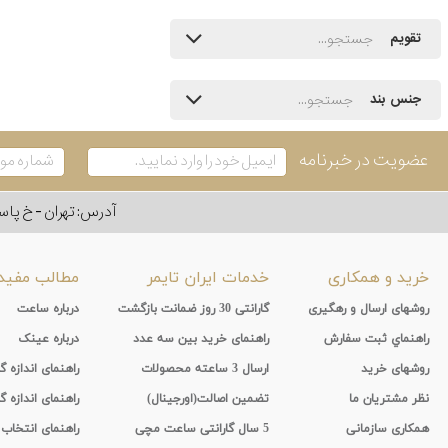
تقویم
جنس بند
عضویت در خبرنامه
آدرس: تهران - خ پاسداران - رو به ر
خرید و همکاری
خدمات ایران تایمر
مطالب مفید
روشهای ارسال و رهگیری
گارانتی 30 روز ضمانت بازگشت
درباره ساعت
راهنماي ثبت سفارش
راهنمای خرید بین سه عدد
درباره عینک
روشهای خرید
ارسال 3 ساعته محصولات
راهنمای اندازه
نظر مشتریان ما
تضمین اصالت(اورجینال)
راهنمای اندازه گ
همکاری سازمانی
5 سال گارانتی ساعت مچی
راهنمای انتخاب