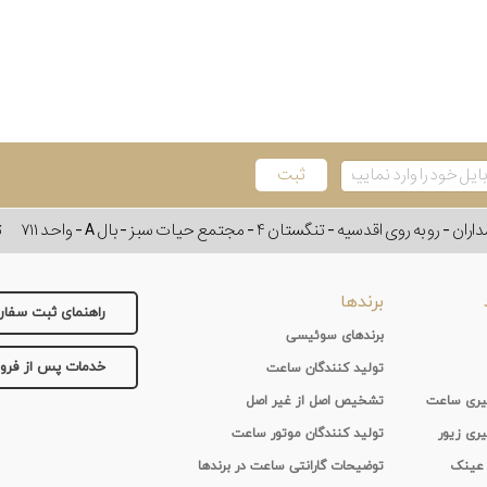
وی اقدسیه - تنگستان ۴ - مجتمع حیات سبز - بال A - واحد ۷۱۱
ت
برندها
راهنمای ثبت سفا
برندهای سوئیسی
خدمات پس از فر
تولید کنندگان ساعت
 گیری ساعت
تشخیص اصل از غیر اصل
یری زیور
تولید کنندگان موتور ساعت
 عینک
توضیحات گارانتی ساعت در برندها