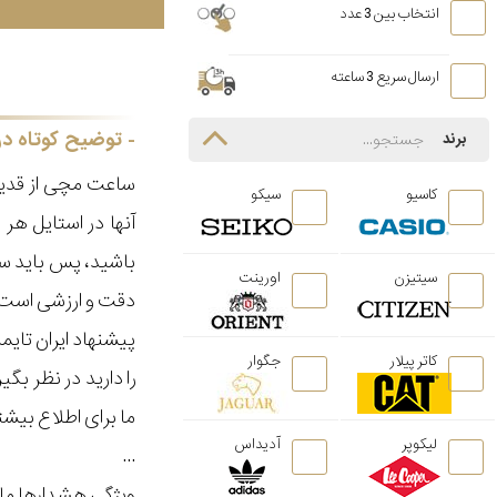
انتخاب بین 3 عدد
ارسال سریع 3 ساعته
توضیح کوتاه در
برند
ساعت مچی از قدیم
کاسیو
سیکو
آنها در استایل ه
باشید، پس باید سا
سیتیزن
اورینت
دقت و ارزشی است ک
پیشنهاد ایران تای
کاتر پیلار
جگوار
را دارید در نظر ب
ما برای اطلاع بیش
لیکوپر
آدیداس
...