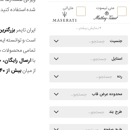
متی تیسوت
مازراتی
شده استفاده کنید .
نمایش بیشتر...
ایران تایمر
بزرگتری
است و توانسته ایم
جنسیت
تمامی محصولات ما
استایل
با
ارسال رایگان، ۳۰ روز مهلت بازگشت، امکان خرید حضوری و انتخاب بین ۳ محصول
از میان
بیش از ۴۰ هزار مدل ساعت و اکسسوری اورجینال
رده
محدوده عرض قاب
طرح بند
طرح صفحه