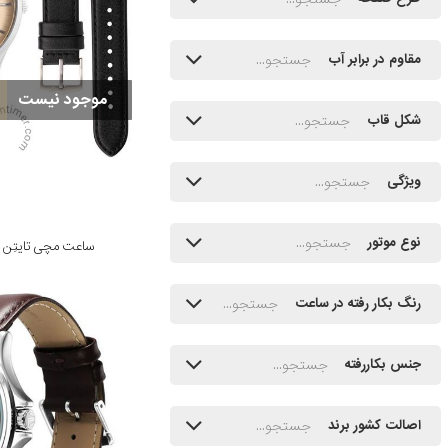
مقاوم در برابر آب
موجود نیست
شکل قاب
ویژگی
نوع موتور
ساعت مچی تایتِن مدل SL04
رنگ بکار رفته در ساعت
جنس بکاررفته
اصالت کشور برند