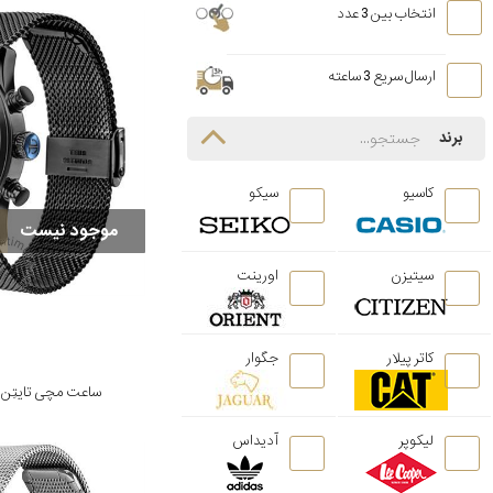
انتخاب بین 3 عدد
ارسال سریع 3 ساعته
برند
کاسیو
سیکو
موجود نیست
سیتیزن
اورینت
کاتر پیلار
جگوار
ساعت مچی تایتِن مدل M03
لیکوپر
آدیداس