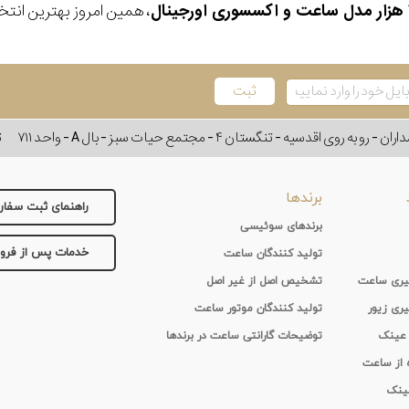
، همین امروز بهترین انتخاب
وی اقدسیه - تنگستان ۴ - مجتمع حیات سبز - بال A - واحد ۷۱۱
ت
برندها
راهنمای ثبت سفا
برندهای سوئیسی
خدمات پس از فر
تولید کنندگان ساعت
 گیری ساعت
تشخیص اصل از غیر اصل
یری زیور
تولید کنندگان موتور ساعت
 عینک
توضیحات گارانتی ساعت در برندها
ه از ساعت
عینک