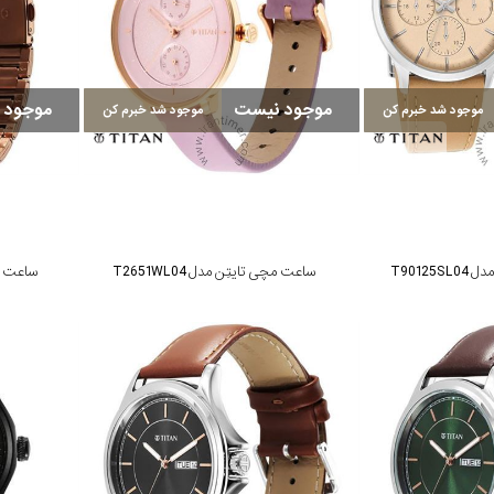
موجود نیست
موجود 
موجود شد خبرم کن
موجود شد خبرم کن
T90125
ساعت مچی تایتِن مدل T2651WL04
ساعت مچی 