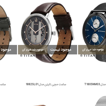
موجود نیست
موجود 
موجود شد خبرم کن
موجود شد خبرم کن
T1805N
ساعت مچی تایتِن مدل 1882SL01
ساعت م