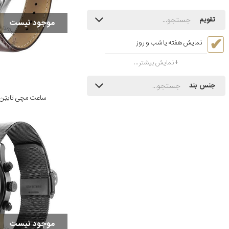
تقویم
موجود نیست
نمایش هفته یا شب و روز
نمایش بیشتر...
جنس بند
ساعت مچی تایتِن مدل L06
موجود نیست