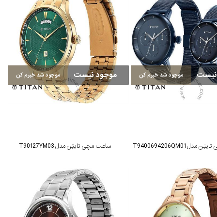
نیست
موجود نیست
موجود شد خبرم کن
موجود شد خبرم کن
مدل T9400694206QM01
ساعت مچی تایتِن مدل T90127YM03