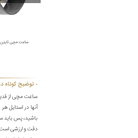
ساعت مچی تایتِن مدل M03
توضیح کوتاه در
ساعت مچی از قدیم
آنها در استایل ه
باشید، پس باید سا
دقت و ارزشی است ک