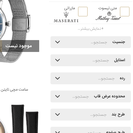
متی تیسوت
مازراتی
نمایش بیشتر...
جنسیت
موجود نیست
استایل
رده
ساعت مچی تایتِن مدل 3SM01
محدوده عرض قاب
طرح بند
طرح صفحه