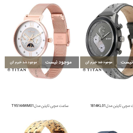
نیست
موجود نیست
موجود شد خبرم کن
موجود شد خبرم کن
چی تایتِن مدل 1814KL01
ساعت مچی تایتِن مدل T95144WM01