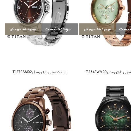
نیست
موجود نیست
موجود شد خبرم کن
موجود شد خبرم کن
تایتِن مدل T2648WM09
ساعت مچی تایتِن مدل T1870SM02