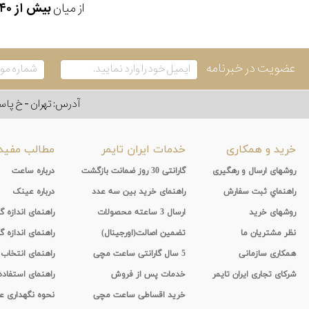
از میان
بیش از ۴۰ هزار مدل ساعت و اکسسوری اورجینال
عضویت در خبرنامه
آدرس: تهران - خ پاسداران - رو به ر
خرید و همکاری
خدمات ایران تایمر
مطالب مفید
روشهای ارسال و رهگیری
گارانتی 30 روز ضمانت بازگشت
درباره ساعت
راهنماي ثبت سفارش
راهنمای خرید بین سه عدد
درباره عینک
روشهای خرید
ارسال 3 ساعته محصولات
راهنمای اندازه
نظر مشتریان ما
تضمین اصالت(اورجینال)
راهنمای اندازه گ
همکاری سازمانی
5 سال گارانتی ساعت مچی
راهنمای انتخاب
شرکای تجاری ایران تایمر
خدمات پس از فروش
راهنمای استفاد
خرید اقساطی ساعت مچی
نحوه نگهداری 