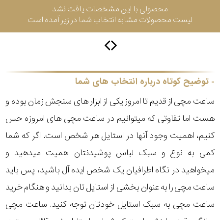
محصولی با این مشخصات یافت نشد
لیست محصولات مشابه انتخاب شما در زیر آمده است
سیتیزن
اورینت
توضیح کوتاه درباره انتخاب های شما
ساعت مچی از قدیم تا امروز یکی از ابزار های سنجش زمان بوده و
کاتر
هست اما تفاوتی که میتوانیم در ساعت مچی های امروزه حس
پیلار
کنیم، اهمیت وجود آنها در استایل هر شخص است. اگر که شما
جگوار
کمی به نوع و سبک لباس پوشیدنتان اهمیت میدهید و
میخواهید در نگاه اطرافیان یک شخص ایده آل باشید، پس باید
جنسیت
لیکوپر
ساعت مچی را به عنوان بخشی از استایل تان بدانید و هنگام خرید
استایل
ساعت مچی به سبک استایل خودتان توجه کنید. ساعت مچی
آدیداس