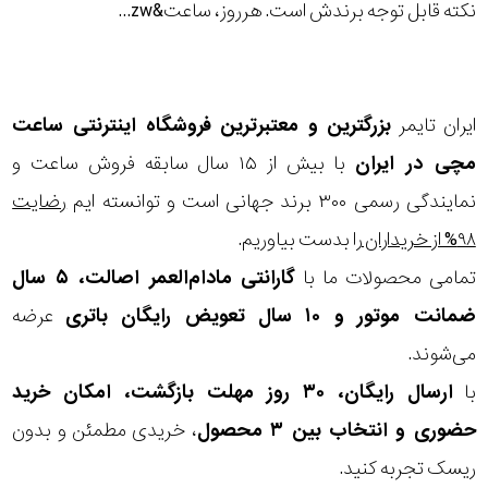
در
نکته قابل توجه برندش است. هرروز، ساعت&zw...
برابر
آب
ایران تایمر
بزرگترین و معتبرترین فروشگاه اینترنتی
ساعت
شکل
مچی
در ایران
با بیش از ۱۵ سال سابقه فروش ساعت و
قاب
نمایندگی رسمی ۳۰۰ برند جهانی است و توانسته ایم
رضایت
۹۸% از خریداران
را بدست بیاوریم.
ویژگی
تمامی محصولات ما با
گارانتی مادام‌العمر اصالت، ۵ سال
ضمانت موتور و ۱۰ سال تعویض رایگان باتری
عرضه
نوع
می‌شوند.
موتور
با
ارسال رایگان، ۳۰ روز مهلت بازگشت، امکان خرید
حضوری و انتخاب بین ۳ محصول
، خریدی مطمئن و بدون
رنگ
ریسک تجربه کنید.
بکار