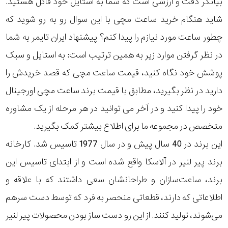
بیانگر دقت و ارزشی است که شما به استایل خود قائل هستید.
رده
شاید هنگام خرید ساعت مچی با این سوال رو به رو شوید که
چطور ساعت مورد نیازم را پیدا کنم؟ پیشنهاد ایران تایمر به شما
متی
محدوده
تیسوت
در نظر گرفتن موارد زیر به همین ترتیب است: به استایل و سبک
عرض
پوشش خود نگاه کنید، قیمت ساعت مچی که قصد خریدش را
پیر
قاب
لنیر
دارید در نظر بگیرید، مطابق با قیمت برند ساعت مچی اورجینال
خود را پیدا کنید و در آخر می توانید در هر مرحله از یک مشاوره
نمایش
طرح
بیشتر...
متخصص در مجموعه ما برای اطلاع بیشتر کمک بگیرید.
بند
این برند در 40 سال پیش و در سال 1977 تاسیس شد. کارخانه
برند پیر لنیر در آلاسکا واقع شده است و از ابتدای تاسیس این
طرح
برند، ساعت‌سازان و طراحانشان سعی داشتند که با علاقه و
صفحه
اطلاعاتی که دارند، قطعاتی منحصر به فرد که توسط دست سرهم
مقاوم
می‌شوند، تولید کنند. از این رو دست ساز بودن محصولات پیر لنیر