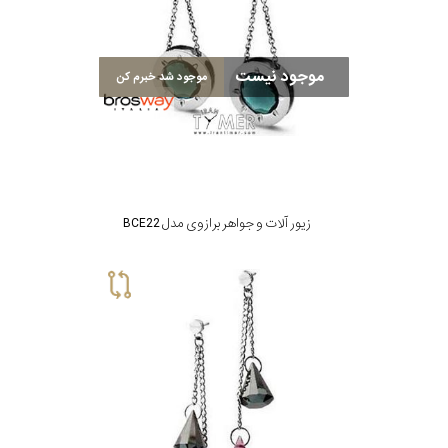
نوع
زیور
موجود نیست
موجود شد خبرم کن
جنس
بکاررفته
شکل
زیور آلات و جواهر برازوی مدل BCE22
ظاهری
مورد
گارانتی
گارانتی