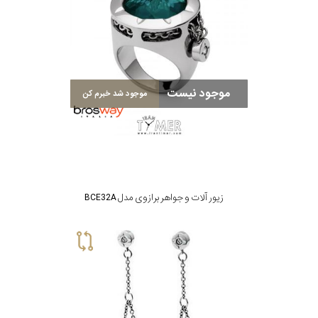
برازوی
موجود نیست
موجود شد خبرم کن
پاول
هویت
جویسا
زیور آلات و جواهر برازوی مدل BCE32A
ویسروی
جنسیت
نمایش
بیشتر...
رده