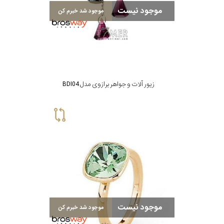
رنگ
موجود نیست
موجود شد خبرم کن
بکار
رفته
اصالت
زیور آلات و جواهر برازوی مدل BDI04
کشور
برند
موجود نیست
موجود شد خبرم کن