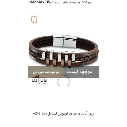
زیور آلات و جواهر مازراتی مدل JM223AVE15
موجود نیست
موجود شد خبرم کن
زیور آلات و جواهر لوتوس استایل مدل LS1838-2/3