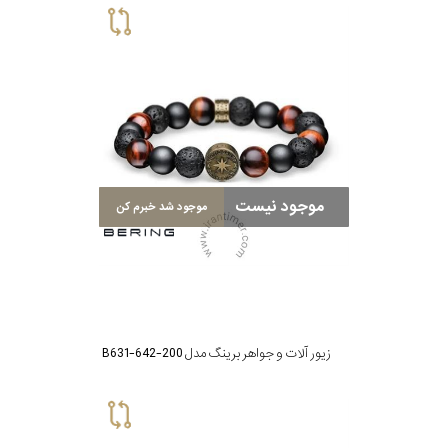
موجود نیست
موجود شد خبرم کن
زیور آلات و جواهر برینگ مدل B631-642-200