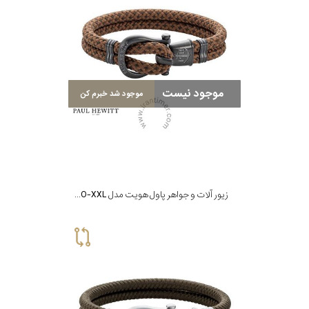
نوع
زیور
جنس
موجود نیست
موجود شد خبرم کن
بکاررفته
شکل
ظاهری
زیور آلات و جواهر پاول هویت مدل PH-SH-N-GM-CO-XXL
مورد
گارانتی
گارانتی