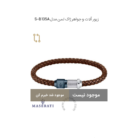
زیور آلات و جواهر ژاک لمن مدل S-B135A
موجود نیست
موجود شد خبرم کن