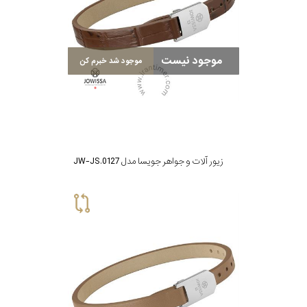
موجود نیست
موجود شد خبرم کن
زیور آلات و جواهر جویسا مدل JW-JS.0127