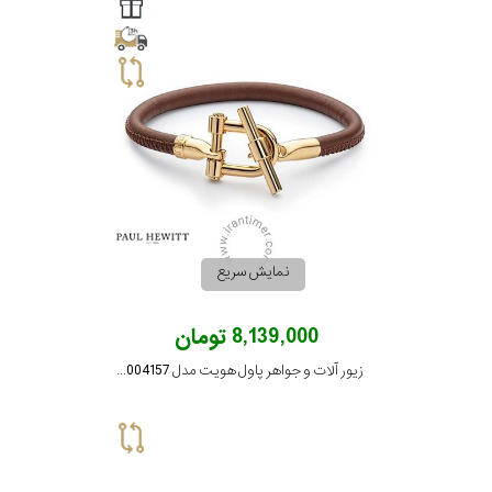
برازوی
پاول
هویت
جویسا
نمایش سریع
ویسروی
8,139,000 تومان
زیور آلات و جواهر پاول هویت مدل PH004157
جنسیت
نمایش
بیشتر...
رده