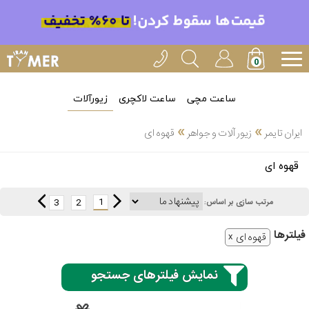
ساعت مچی
ساعت لاکچری
زیورآلات
»
»
ایران تایمر
زیور آلات و جواهر
قهوه ای
انتخاب
قهوه ای
بین 3
ارسال
عدد
1
3
2
مرتب سازی بر اساس:
سریع
برند
فیلتر‌ها
قهوه ای
3
آیس
ساعته
واچ
نمایش فیلترهای جستجو
اُمگا