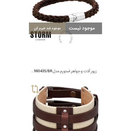
موجود نیست
موجود شد خبرم کن
زیور آلات و جواهر استورم مدل ST9980435/BR