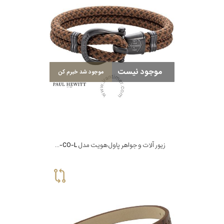
موجود نیست
موجود شد خبرم کن
زیور آلات و جواهر پاول هویت مدل PH-SH-N-GM-CO-L