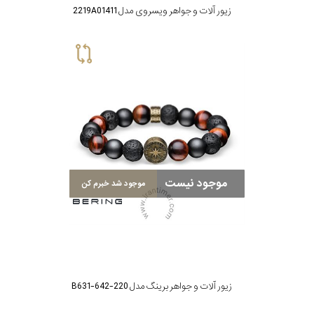
زیور آلات و جواهر ویسروی مدل 2219A01411
موجود نیست
موجود شد خبرم کن
زیور آلات و جواهر برینگ مدل B631-642-220