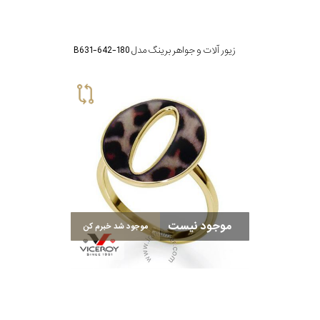
زیور آلات و جواهر برینگ مدل B631-642-180
موجود نیست
موجود شد خبرم کن