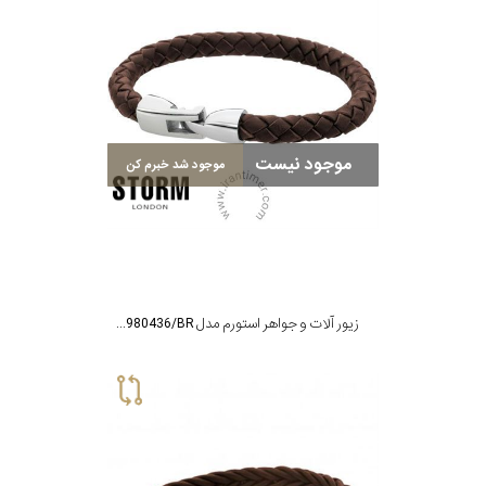
موجود نیست
موجود شد خبرم کن
زیور آلات و جواهر استورم مدل ST9980436/BR