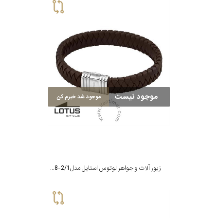
موجود نیست
موجود شد خبرم کن
زیور آلات و جواهر لوتوس استایل مدل LS1518-2/1