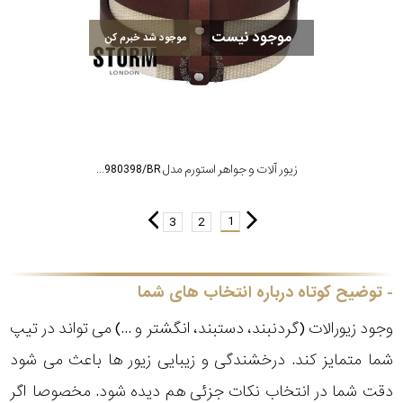
موجود نیست
موجود شد خبرم کن
زیور آلات و جواهر استورم مدل ST9980398/BR
1
3
2
توضیح کوتاه درباره انتخاب های شما
وجود زیورالات (گردنبند، دستبند، انگشتر و ...) می تواند در تیپ
شما متمایز کند. درخشندگی و زیبایی زیور ها باعث می شود
دقت شما در انتخاب نکات جزئی هم دیده شود. مخصوصا اگر