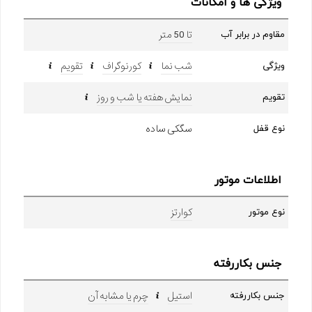
ویژگی ها و امکانات
تا 50 متر
مقاوم در برابر آب
شب نما
کورنوگراف
تقویم
ویژگی
نمایش هفته یا شب و روز
تقویم
سگکی ساده
نوع قفل
اطلاعات موتور
کوارتز
نوع موتور
جنس بکاررفته
استیل
چرم یا مشابه آن
جنس بکاررفته