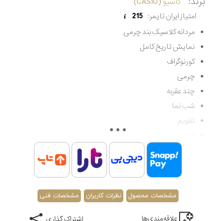
برند:
کاسیو (CASIO)
امتیاز ایران تایمر:
215
مردانه کلاسیک بند چرمی
نمایش تاریخ کامل
کورنوگراف
چرمی
چند عقربه
شب نما
تقویم
کوارتز
کلاسیک
مقاوم در برابر آب تا 50 متر
اصالت کشور ژاپن
گارانتی مادام العمر اصالت کالا
مشخصات محصول
نظرات کاربران
مشخصات فنی
علاقه‌مندی‌ها
اشتراک گذاری