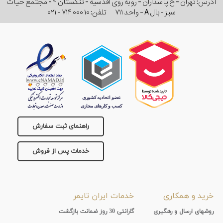
آدرس: تهران - خ پاسداران - رو به روی اقدسیه - تنگستان ۴ - مجتمع حیات
سبز - بال A - واحد ۷۱۱
تلفن:
۰۲۱ - ۷۱۴ ۰۰۰ ۱۰
راهنمای ثبت سفارش
خدمات پس از فروش
خرید و همکاری
خدمات ایران تایمر
روشهای ارسال و رهگیری
گارانتی 30 روز ضمانت بازگشت