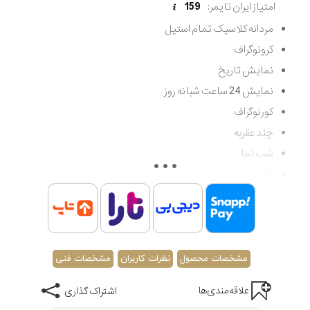
امتیاز ایران تایمر:
159
مردانه کلاسیک تمام استیل
کرونوگراف
نمایش تاریخ
نمایش 24 ساعت شبانه روز
کورنوگراف
چند عقربه
شب نما
فلزی
تقویم
کوارتز
کلاسیک
مقاوم در برابر آب تا 100 متر (غواصی کم عمق)
مشخصات محصول
نظرات کاربران
مشخصات فنی
اصالت کشور اسپانیا
علاقه‌مندی‌ها
اشتراک گذاری
گارانتی مادام العمر اصالت کالا