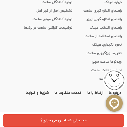
درباره عینک
تولید کنندگان ساعت
راهنمای اندازه گیری ساعت
تشخیص اصل از غیر اصل
راهنمای اندازه گیری زیور
تولید کنندگان موتور ساعت
راهنمای انتخاب عینک
توضیحات گارانتی ساعت در برندها
راهنمای استفاده از ساعت
نحوه نگهداری عینک
تعاریف ویژگیهای ساعت
ویدئوها ساعت مچی
اخبار و مقالات ساعت
تاریخچه ساعت
درباره ما
ارتباط با ما
خدمات متفاوت ما
شرایط و ضوابط
قرارداد
استفاده از مطالب سايت ایران تایمر فقط برای مقاصد غیر تجاری و با ذکر منبع بلامانع است.
Copyright ©
irantimer.com
2011-2026
محصولی شبیه این می خوای؟