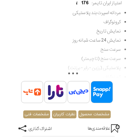
امتیاز ایران تایمر:
176
مردانه اسپرت بند پلاستیکی
کرونوگراف
نمایش تاریخ
نمایش 24 ساعت شبانه روز
سرعت سنج
سرعت سنج (تاچیمتر)
پلاستیکی (رزین - رابر - برزنت)
کورنوگراف
چند عقربه
شب نما
تقویم
کوارتز
مشخصات محصول
نظرات کاربران
مشخصات فنی
مقاوم در برابر آب تا 100 متر (غواصی کم عمق)
علاقه‌مندی‌ها
اشتراک گذاری
اصالت کشور اسپانیا