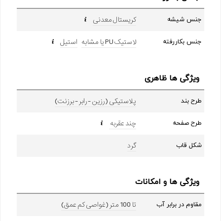
کریستال معدنی
جنس شیشه
لاستیک PU یا مشابه
استیل
جنس بکاررفته
ویژگی ها ظاهری
پلاستیکی (رزین - رابر - برزنت)
طرح بند
چند عقربه
طرح صفحه
گرد
شکل قاب
ویژگی ها و امکانات
تا 100 متر (غواصی کم عمق)
مقاوم در برابر آب