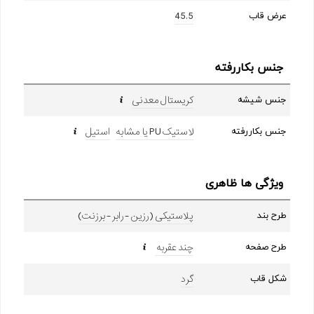
45.5
عرض قاب
جنس بکاررفته
کریستال معدنی
جنس شیشه
لاستیک PU یا مشابه
استیل
جنس بکاررفته
ویژگی ها ظاهری
پلاستیکی (رزین - رابر - برزنت)
طرح بند
چند عقربه
طرح صفحه
گرد
شکل قاب