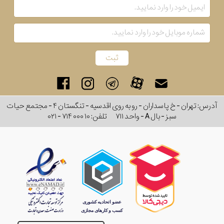
آدرس: تهران - خ پاسداران - رو به روی اقدسیه - تنگستان ۴ - مجتمع حیات
سبز - بال A - واحد ۷۱۱
تلفن:
۰۲۱ - ۷۱۴ ۰۰۰ ۱۰