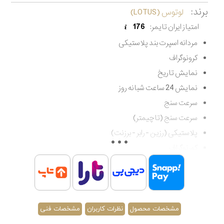
برند:
لوتوس (LOTUS)
امتیاز ایران تایمر:
176
مردانه اسپرت بند پلاستیکی
کرونوگراف
نمایش تاریخ
نمایش 24 ساعت شبانه روز
سرعت سنج
سرعت سنج (تاچیمتر)
پلاستیکی (رزین - رابر - برزنت)
کورنوگراف
چند عقربه
شب نما
تقویم
کوارتز
مشخصات محصول
نظرات کاربران
مشخصات فنی
مقاوم در برابر آب تا 100 متر (غواصی کم عمق)