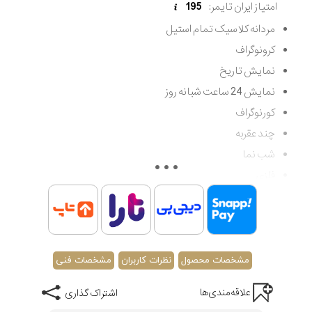
امتیاز ایران تایمر:
195
مردانه کلاسیک تمام استیل
کرونوگراف
نمایش تاریخ
نمایش 24 ساعت شبانه روز
کورنوگراف
چند عقربه
شب نما
فلزی
تقویم
عقربه ای آنالوگ
کوارتز
مقاوم در برابر آب تا 100 متر (غواصی کم عمق)
مشخصات محصول
نظرات کاربران
مشخصات فنی
اصالت کشور اسپانیا
علاقه‌مندی‌ها
اشتراک گذاری
گارانتی مادام العمر اصالت کالا