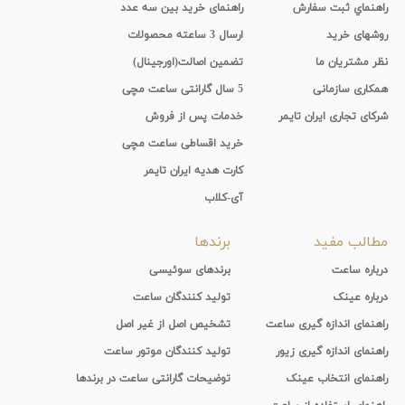
راهنماي ثبت سفارش
راهنمای خرید بین سه عدد
روشهای خرید
ارسال 3 ساعته محصولات
نظر مشتریان ما
تضمین اصالت(اورجینال)
همکاری سازمانی
5 سال گارانتی ساعت مچی
شرکای تجاری ایران تایمر
خدمات پس از فروش
خرید اقساطی ساعت مچی
کارت هدیه ایران تایمر
آی-کلاب
مطالب مفید
برندها
درباره ساعت
برندهای سوئیسی
درباره عینک
تولید کنندگان ساعت
راهنمای اندازه گیری ساعت
تشخیص اصل از غیر اصل
راهنمای اندازه گیری زیور
تولید کنندگان موتور ساعت
راهنمای انتخاب عینک
توضیحات گارانتی ساعت در برندها