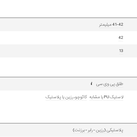
41-42 میلیمتر
42
13
طلق پی وی سی
لاستیک PU یا مشابه
کائوچو، رزین یا پلاستیک
پلاستیکی (رزین - رابر - برزنت)