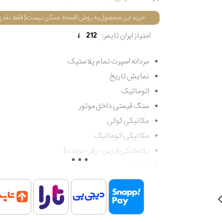
خرید این محصول به روش اقساط ممکن نیست(فقط نقدی
امتیاز ایران تایمر:
212
مردانه اسپرت تمام پلاستیک
نمایش تاریخ
اتوماتیک
سنگ قیمتی داخل موتور
مکانیکی کوکی
مکانیکی اتوماتیک
پلاستیکی (رزین - رابر - برزنت)
تقویم
عقربه ای آنالوگ
اسپرت
مردانه