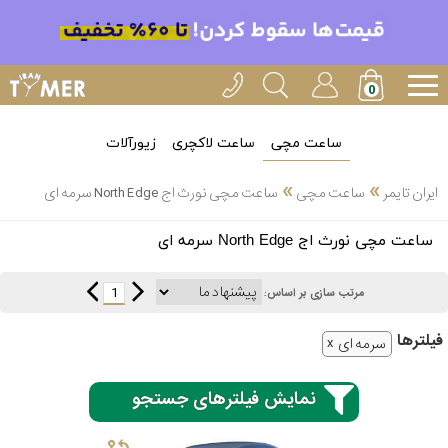
ساعت مچی
ساعت لاکچری
زیورآلات
»
»
ایران تایمر
ساعت مچی
ساعت مچی نورث اج North Edge سرمه ای
انتخاب
ساعت مچی نورث اج North Edge سرمه ای
بین 3
ارسال
عدد
1
مرتب سازی بر اساس:
سریع
برند
فیلتر‌ها
سرمه ای
3
کاسیو
ساعته
نمایش فیلترهای جستجو
سیکو