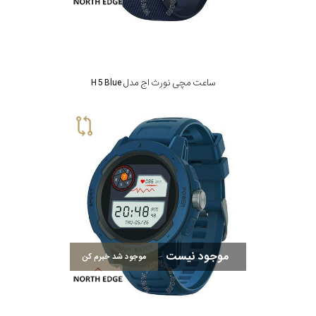
جنس
بند
ساعت مچی نورث اج مدل H 5 Blue
موجود نیست
موجود شد خبرم کن