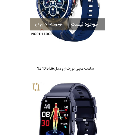
در
برابر
موجود نیست
آب
موجود شد خبرم کن
شکل
قاب
ساعت مچی نورث اج مدل NZ 10 Blue
ویژگی
نوع
موتور
رنگ
بکار
سرمه