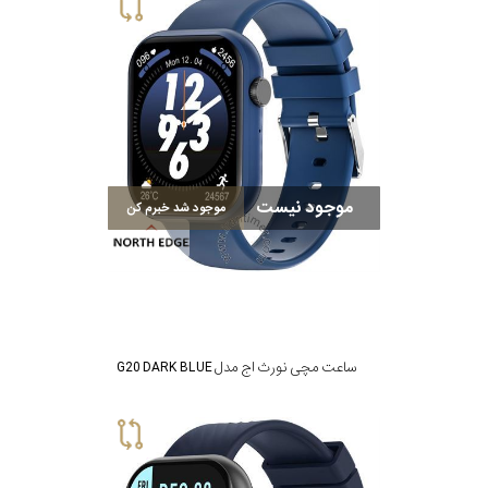
سیتیزن
اورینت
موجود نیست
موجود شد خبرم کن
کاتر
پیلار
جگوار
ساعت مچی نورث اج مدل G20 DARK BLUE
جنسیت
لیکوپر
استایل
آدیداس