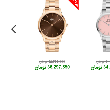
15
ومان
42,703,000 تومان
ومان
36,297,550 تومان