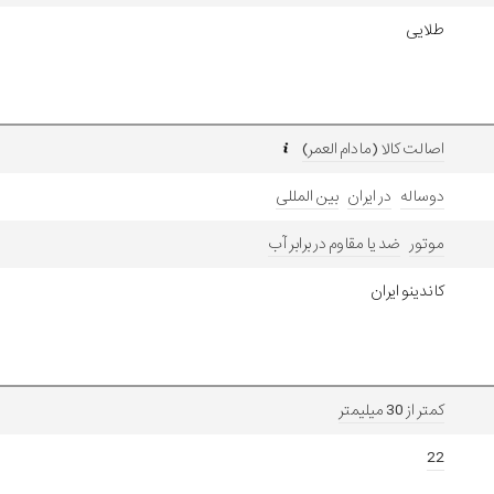
طلایی
اصالت کالا (مادام العمر)
دوساله
در ایران
بین المللی
موتور
ضد یا مقاوم در برابر آب
کاندینو ایران
کمتر از 30 میلیمتر
22