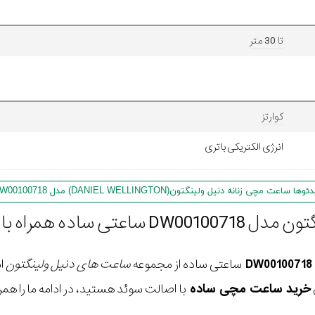
تا 30 متر
کوارتز
انرژی الکتریکی باتری
وها ساعت مچی زنانه دنیل ولینگتون(DANIEL WELLINGTON) مدل DW00100718
ا کیفیت و اعتبار برند
ساعتی ساده از مجموعه
ساعت های دنیل ولینگتون
ا
خرید ساعت مچی ساده
با اصالت سوئد هستید، در ادامه ما را همر