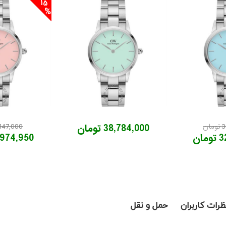
15
ان
38,784,000 تومان
41,147,000 ت
ان
34,974,950 ت
ظرات کاربران
حمل و نقل