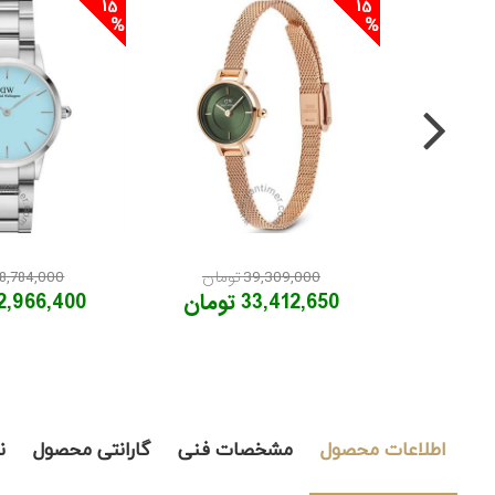
15
15
39,309,000 تومان
38,784,000 توم
33,412,650 تومان
32,966,400 توم
اطلاعات محصول
مشخصات فنی
گارانتی محصول
ن