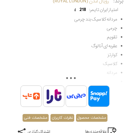
برند:
رویال لندن (ROYAL LONDON)
امتیاز ایران تایمر:
218
مردانه کلاسیک بند چرمی
چرمی
تقویم
عقربه ای آنالوگ
کوارتز
کلاسیک
مردانه
مقاوم در برابر آب تا 30 متر
اصالت کشور انگلستان
گارانتی مادام العمر اصالت کالا
مشخصات محصول
نظرات کاربران
مشخصات فنی
علاقه‌مندی‌ها
اشتراک گذاری