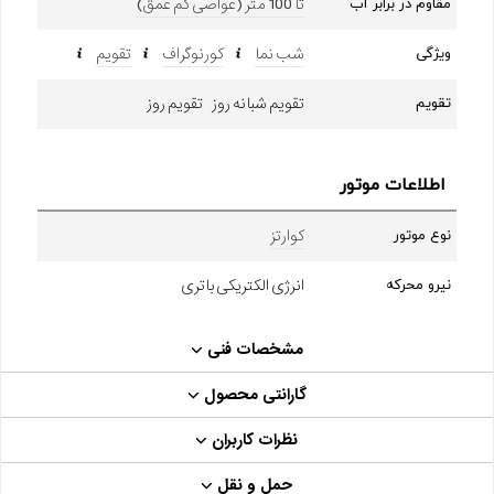
تا 100 متر (غواصی کم عمق)
مقاوم در برابر آب
شب نما
کورنوگراف
تقویم
ویژگی
تقویم شبانه روز تقویم روز
تقویم
اطلاعات موتور
کوارتز
نوع موتور
انرژی الکتریکی باتری
نیرو محرکه
مشخصات فنی
گارانتی محصول
نظرات کاربران
حمل و نقل