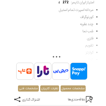
امتیاز ایران تایمر:
272
مردانه اسپرت تمام استیل
کورنوگراف
چند عقربه
شب نما
فلزی
تقویم
کوارتز
شنا
مقاوم در برابر آب تا 100 متر (غواصی کم عمق)
اصالت کشور اسپانیا
گارانتی مادام العمر اصالت کالا
مشخصات محصول
نظرات کاربران
مشخصات فنی
علاقه‌مندی‌ها
اشتراک گذاری