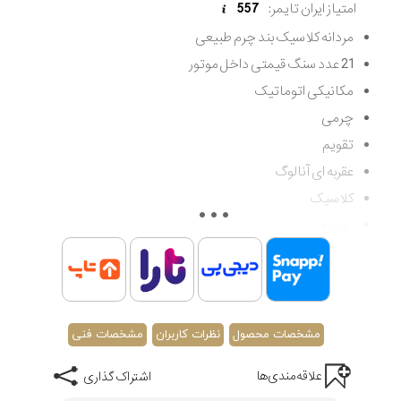
امتیاز ایران تایمر:
557
مردانه کلاسیک بند چرم طبیعی
21 عدد سنگ قیمتی داخل موتور
مکانیکی اتوماتیک
چرمی
تقویم
عقربه ای آنالوگ
کلاسیک
روزمره
مردانه
مقاوم در برابر آب تا 50 متر
اصالت کشور ژاپن
گارانتی مادام العمر اصالت کالا
مشخصات محصول
نظرات کاربران
مشخصات فنی
علاقه‌مندی‌ها
اشتراک گذاری